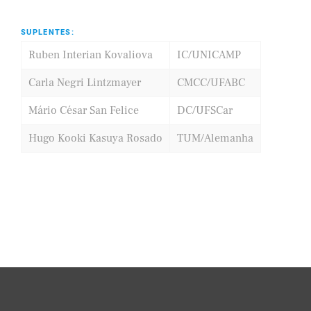
SUPLENTES:
Ruben Interian Kovaliova
IC/UNICAMP
Carla Negri Lintzmayer
CMCC/UFABC
Mário César San Felice
DC/UFSCar
Hugo Kooki Kasuya Rosado
TUM/Alemanha