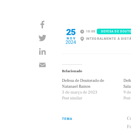
25
10:00
DEFESA DE DOUT
NOV
INTEGRALMENTE À DIST
2024
Relacionado
Defesa de Doutorado de
Defe
Natanael Ramos
Sala
3 de março de 2023
9 de
Post similar
Post
C
TEMA
F