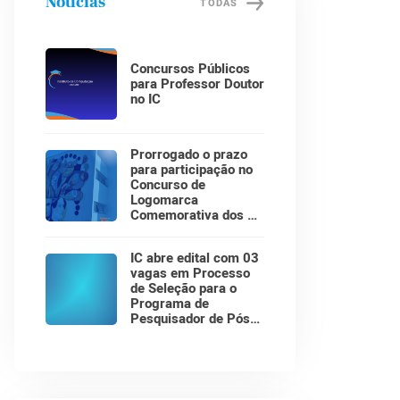
Notícias
TODAS
Concursos Públicos
para Professor Doutor
no IC
Prorrogado o prazo
para participação no
Concurso de
Logomarca
Comemorativa dos 30
Anos do Instituto de
Computação!
IC abre edital com 03
vagas em Processo
de Seleção para o
Programa de
Pesquisador de Pós-
Doutorado