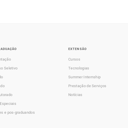
RADUAÇÃO
EXTENSÃO
ntação
Cursos
o Seletivo
Tecnologias
do
Summer Internship
ado
Prestação de Serviços
utorado
Notícias
Especiais
es e pos-graduandos