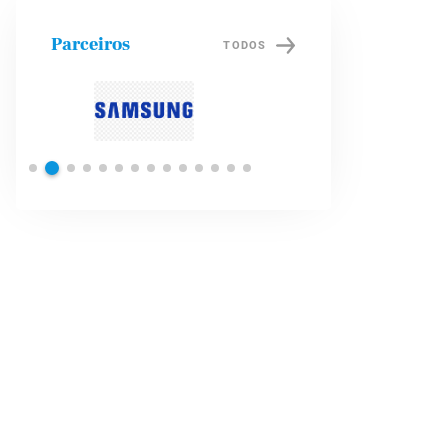
Parceiros
TODOS
Petrobras
Brade