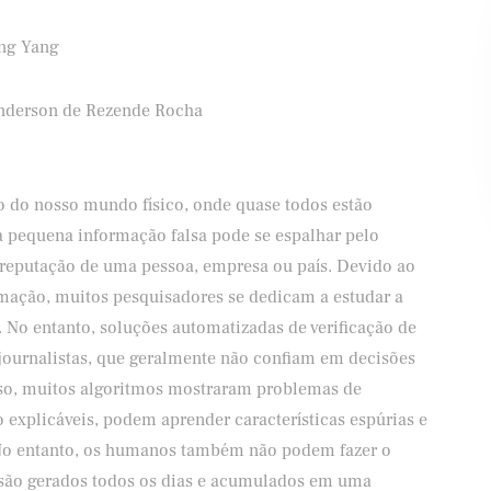
ing Yang
Banco Santander
Shell
nderson de Rezende Rocha
o do nosso mundo físico, onde quase todos estão
 pequena informação falsa pode se espalhar pelo
reputação de uma pessoa, empresa ou país. Devido ao
rmação, muitos pesquisadores se dedicam a estudar a
. No entanto, soluções automatizadas de verificação de
journalistas, que geralmente não confiam em decisões
so, muitos algoritmos mostraram problemas de
são explicáveis, podem aprender características espúrias e
 No entanto, os humanos também não podem fazer o
 são gerados todos os dias e acumulados em uma