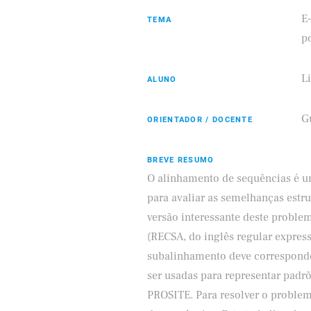
E
TEMA
p
L
ALUNO
Eldorado
Samsung
G
ORIENTADOR / DOCENTE
BREVE RESUMO
O alinhamento de sequências é u
para avaliar as semelhanças estru
versão interessante deste problem
(RECSA, do inglês regular expre
subalinhamento deve corresponde
ser usadas para representar padrõ
PROSITE. Para resolver o probl