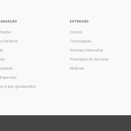
RADUAÇÃO
EXTENSÃO
ntação
Cursos
o Seletivo
Tecnologias
do
Summer Internship
ado
Prestação de Serviços
utorado
Notícias
Especiais
es e pos-graduandos