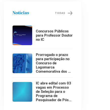
Notícias
TODAS
Concursos Públicos
para Professor Doutor
no IC
Prorrogado o prazo
para participação no
Concurso de
Logomarca
Comemorativa dos 30
Anos do Instituto de
Computação!
IC abre edital com 03
vagas em Processo
de Seleção para o
Programa de
Pesquisador de Pós-
Doutorado