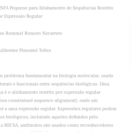
-NFA Pequeno para Alinhamento de Sequências Restrito
or Expressão Regular
ise Rommel Romero Navarrete
ifood
Banco Santander
uilherme Pimentel Telles
m problema fundamental na biologia molecular, usado
turais e funcionais entre sequências biológicas. Uma
a é o alinhamento restrito por expressão regular
ssion constrained sequence alignment), onde um
r a uma expressão regular. Expressões regulares podem
es biológicos, incluindo aqueles definidos pelo
ema RECSA, autômatos são usados como reconhecedores