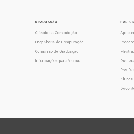
GRADUAÇÃO
PÓS-G
Ciência da Computação
Aprese
Engenharia de Computação
Process
Comissão de Graduação
Mestra
Informações para Alunos
Doutor
Pós-Do
Alunos 
Docent