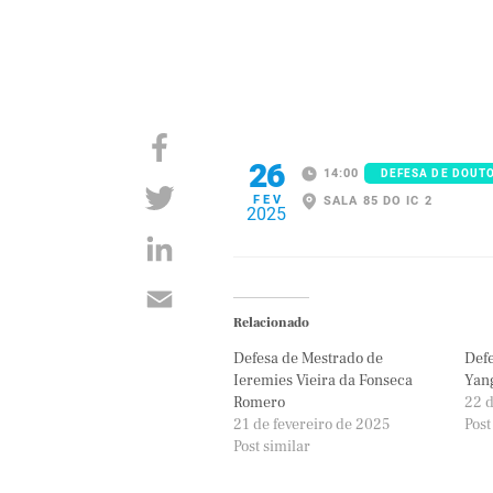
26
14:00
DEFESA DE DOUT
FEV
SALA 85 DO IC 2
2025
Relacionado
Defesa de Mestrado de
Defe
Ieremies Vieira da Fonseca
Yan
Romero
22 d
21 de fevereiro de 2025
Post
Post similar