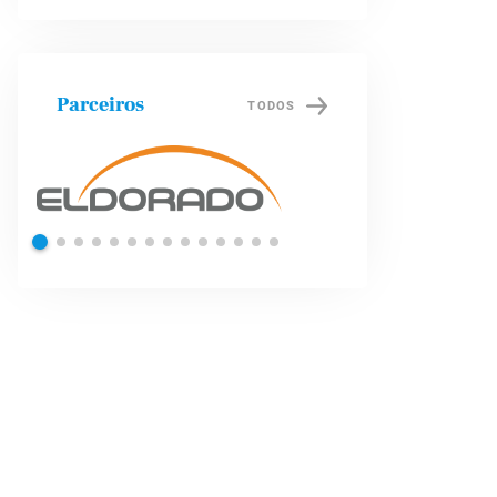
Parceiros
TODOS
Shell
Petrob