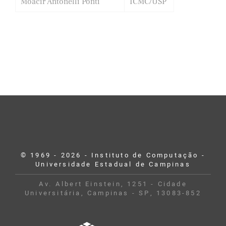
Moacir Antonelli Ponti
ICMC/USP
© 1969 - 2026 - Instituto de Computação -
Universidade Estadual de Campinas
Av. Albert Einstein, 1251 - Cidade
Universitária, Campinas - SP, 13083-852