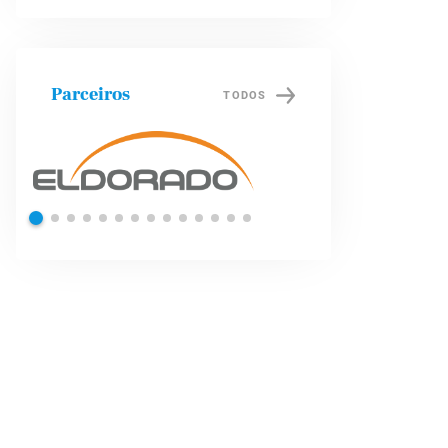
Parceiros
TODOS
Shell
Petrob