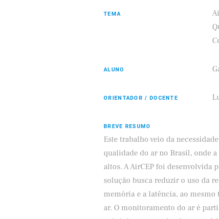
A
TEMA
Q
C
Eldorado
Samsung
G
ALUNO
L
ORIENTADOR / DOCENTE
BREVE RESUMO
Este trabalho veio da necessidad
qualidade do ar no Brasil, onde a
altos. A AirCEP foi desenvolvida p
solução busca reduzir o uso da r
memória e a latência, ao mesmo 
ar. O monitoramento do ar é part