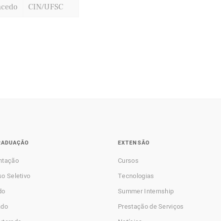
acedo
CIN/UFSC
RADUAÇÃO
EXTENSÃO
ntação
Cursos
o Seletivo
Tecnologias
do
Summer Internship
ado
Prestação de Serviços