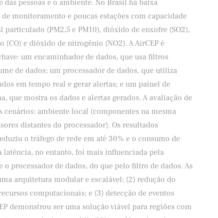
e das pessoas e o ambiente. No Brasil há baixa
s de monitoramento e poucas estações com capacidade
 particulado (PM2,5 e PM10), dióxido de enxofre (SO2),
 (CO) e dióxido de nitrogênio (NO2). A AirCEP é
have: um encaminhador de dados, que usa filtros
lume de dados; um processador de dados, que utiliza
dos em tempo real e gerar alertas; e um painel de
a, que mostra os dados e alertas gerados. A avaliação de
s cenários: ambiente local (componentes na mesma
ores distantes do processador). Os resultados
reduziu o tráfego de rede em até 30% e o consumo de
latência, no entanto, foi mais influenciada pela
 e o processador de dados, do que pelo filtro de dados. As
 uma arquitetura modular e escalável; (2) redução do
recursos computacionais; e (3) detecção de eventos
EP demonstrou ser uma solução viável para regiões com