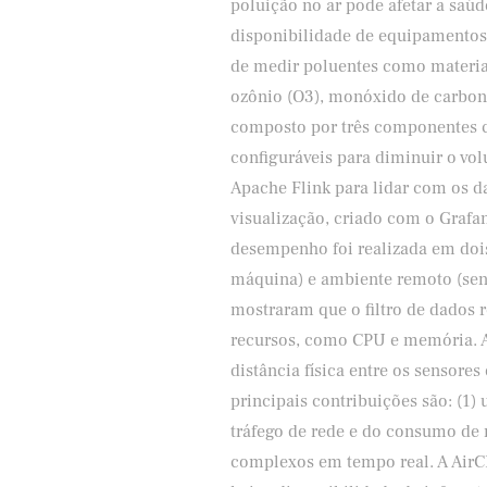
poluição no ar pode afetar a saúd
disponibilidade de equipamento
de medir poluentes como material
ozônio (O3), monóxido de carbono
composto por três componentes c
configuráveis para diminuir o vo
Apache Flink para lidar com os da
visualização, criado com o Grafan
desempenho foi realizada em doi
máquina) e ambiente remoto (sens
mostraram que o filtro de dados 
recursos, como CPU e memória. A 
distância física entre os sensores
principais contribuições são: (1)
tráfego de rede e do consumo de 
complexos em tempo real. A AirC