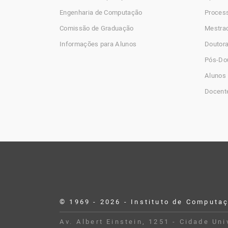
Engenharia de Computação
Process
Comissão de Graduação
Mestra
Informações para Alunos
Doutor
Pós-Do
Alunos 
Docent
© 1969 - 2026 - Instituto de Computa
Desenvolvido por Buildbox
Av. Albert Einstein, 1251 - Cidade Un