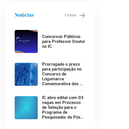
Notícias
TODAS
Concursos Públicos
para Professor Doutor
no IC
Prorrogado o prazo
para participação no
Concurso de
Logomarca
Comemorativa dos 30
Anos do Instituto de
Computação!
IC abre edital com 03
vagas em Processo
de Seleção para o
Programa de
Pesquisador de Pós-
Doutorado