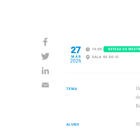
27
10:00
DEFESA DE MEST
MAR
SALA 85 DO IC
2026
U
TEMA
d
R
M
ALUNO