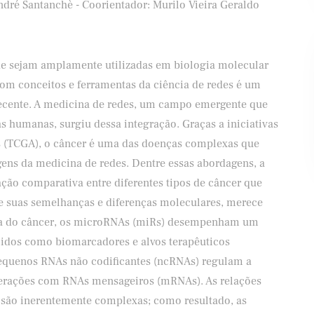
ndré Santanchè - Coorientador: Murilo Vieira Geraldo
e sejam amplamente utilizadas em biologia molecular
om conceitos e ferramentas da ciência de redes é um
Banco Santander
Shell
ecente. A medicina de redes, um campo emergente que
s humanas, surgiu dessa integração. Graças a iniciativas
 (TCGA), o câncer é uma das doenças complexas que
ens da medicina de redes. Dentre essas abordagens, a
ação comparativa entre diferentes tipos de câncer que
e suas semelhanças e diferenças moleculares, merece
gia do câncer, os microRNAs (miRs) desempenham um
cidos como biomarcadores e alvos terapêuticos
equenos RNAs não codificantes (ncRNAs) regulam a
terações com RNAs mensageiros (mRNAs). As relações
 são inerentemente complexas; como resultado, as