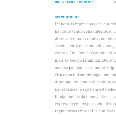
A
ORIENTADOR / DOCENTE
BREVE RESUMO
Embora as representações em red
há muito tempo, sua integração c
ifood
desenvolvimento relativamente r
se concentra no estudo de doença
como o The Cancer Genome Atlas
mais se beneficiaram das abordag
análise pan-câncer, uma investig
visa caracterizar abrangentement
destaque. No contexto da biolo
papel crucial e são bem estabele
fundamentais da doença. Esses p
expressão gênica por meio de in
regulatórias entre miRs e mRNAs