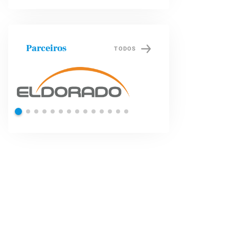
Parceiros
TODOS
Petrobras
Brade