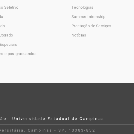
o Seletivo
Tecnologias
do
Summer Internship
ado
Prestação de Serviços
utorado
Notícias
Especiais
es e pos-graduandos
ção - Universidade Estadual de Campinas
iversitária, Campinas - SP, 13083-852