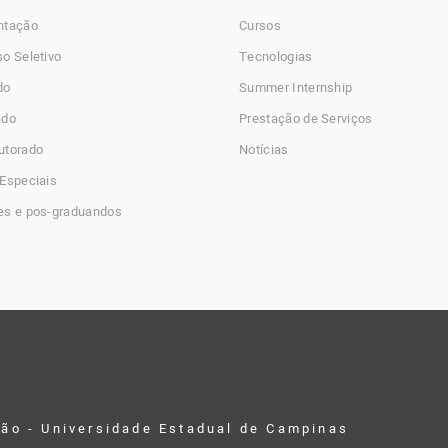
ntação
Cursos
o Seletivo
Tecnologias
do
Summer Internship
ado
Prestação de Serviços
utorado
Notícias
Especiais
es e pos-graduandos
ção - Universidade Estadual de Campinas