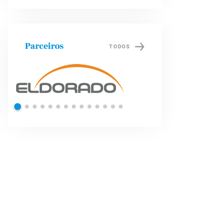
Parceiros
TODOS
Shell
Petrob