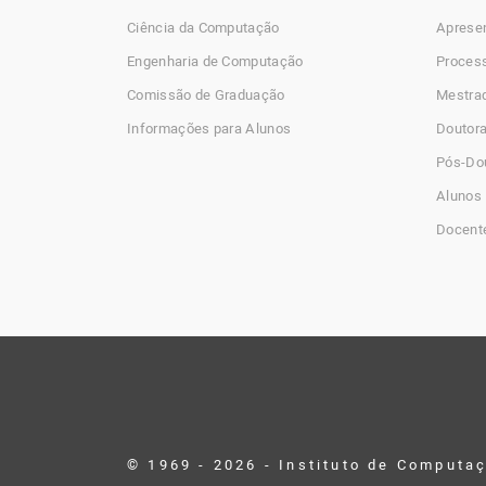
Ciência da Computação
Aprese
Engenharia de Computação
Process
Comissão de Graduação
Mestra
Informações para Alunos
Doutor
Pós-Do
Alunos 
Docent
© 1969 - 2026 - Instituto de Computa
Desenvolvido por Buildbox