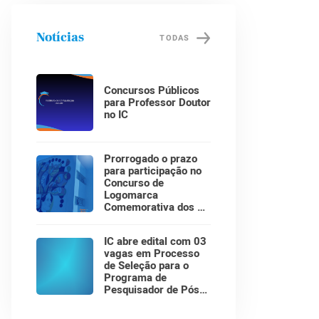
Notícias
TODAS
Concursos Públicos
para Professor Doutor
no IC
Prorrogado o prazo
para participação no
Concurso de
Logomarca
Comemorativa dos 30
Anos do Instituto de
Computação!
IC abre edital com 03
vagas em Processo
de Seleção para o
Programa de
Pesquisador de Pós-
Doutorado