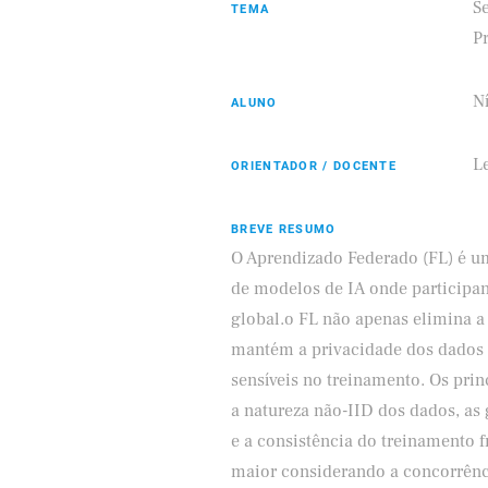
Se
TEMA
P
N
ALUNO
Eldorado
Samsung
L
ORIENTADOR / DOCENTE
BREVE RESUMO
O Aprendizado Federado (FL) é um
de modelos de IA onde participa
global.o FL não apenas elimina a
mantém a privacidade dos dados 
sensíveis no treinamento. Os pri
a natureza não-IID dos dados, as
e a consistência do treinamento 
maior considerando a concorrência