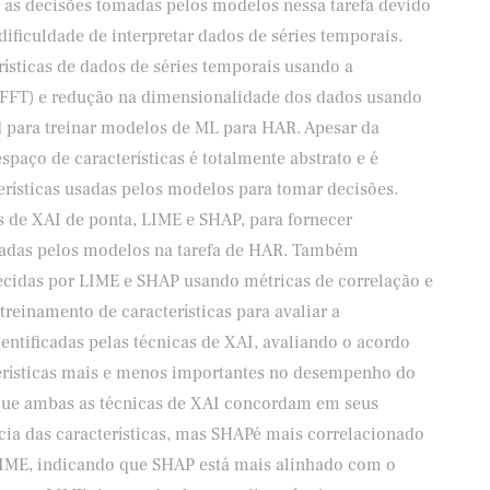
er as decisões tomadas pelos modelos nessa tarefa devido
ificuldade de interpretar dados de séries temporais.
rísticas de dados de séries temporais usando a
(FFT) e redução na dimensionalidade dos dados usando
d para treinar modelos de ML para HAR. Apesar da
paço de características é totalmente abstrato e é
erísticas usadas pelos modelos para tomar decisões.
as de XAI de ponta, LIME e SHAP, para fornecer
madas pelos modelos na tarefa de HAR. Também
cidas por LIME e SHAP usando métricas de correlação e
einamento de características para avaliar a
dentificadas pelas técnicas de XAI, avaliando o acordo
terísticas mais e menos importantes no desempenho do
que ambas as técnicas de XAI concordam em seus
cia das características, mas SHAPé mais correlacionado
IME, indicando que SHAP está mais alinhado com o