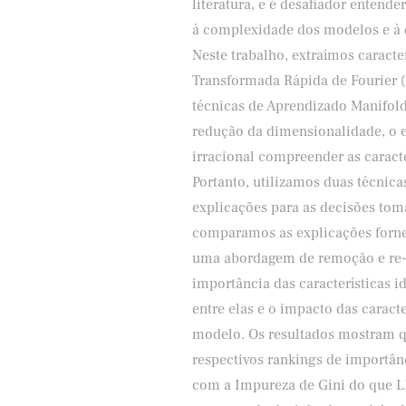
literatura, e é desafiador entend
à complexidade dos modelos e à d
Neste trabalho, extraímos caracte
Transformada Rápida de Fourier 
técnicas de Aprendizado Manifol
redução da dimensionalidade, o es
irracional compreender as caract
Portanto, utilizamos duas técnic
explicações para as decisões to
comparamos as explicações forne
uma abordagem de remoção e re-tr
importância das características i
entre elas e o impacto das carac
modelo. Os resultados mostram 
respectivos rankings de importân
com a Impureza de Gini do que L