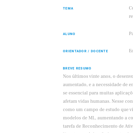
C
TEMA
r
Pa
ALUNO
ifood
E
ORIENTADOR / DOCENTE
BREVE RESUMO
Nos últimos vinte anos, o desen
aumentado, e a necessidade de e
se essencial para muitas aplicaçõ
afetam vidas humanas. Nesse conte
como um campo de estudo que vis
modelos de ML, aumentando a con
tarefa de Reconhecimento de At