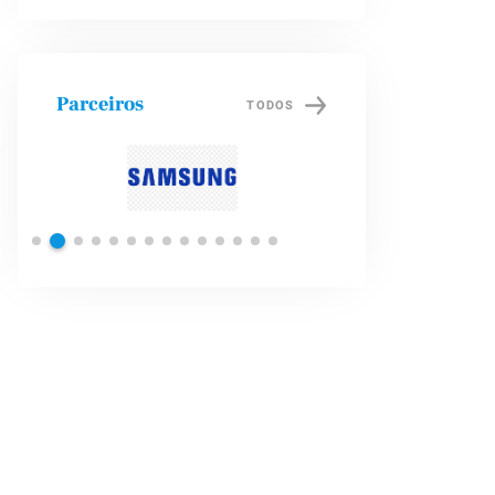
Parceiros
TODOS
Petrobras
Brade