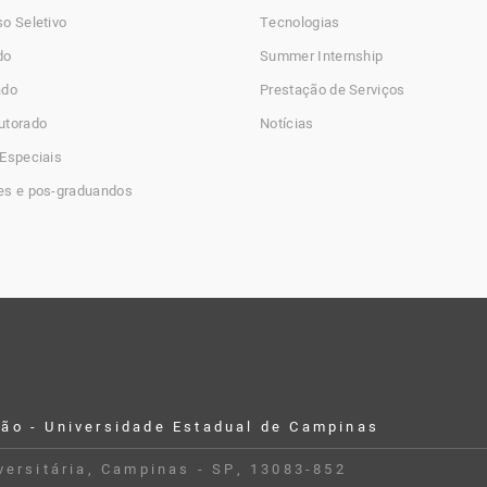
o Seletivo
Tecnologias
do
Summer Internship
ado
Prestação de Serviços
utorado
Notícias
Especiais
es e pos-graduandos
ção - Universidade Estadual de Campinas
iversitária, Campinas - SP, 13083-852