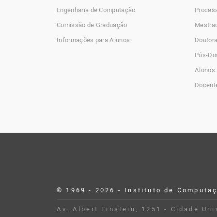
Engenharia de Computação
Process
Comissão de Graduação
Mestra
Informações para Alunos
Doutor
Pós-Do
Alunos 
Docent
© 1969 - 2026 - Instituto de Computa
Desenvolvido por Buildbox
Av. Albert Einstein, 1251 - Cidade Un