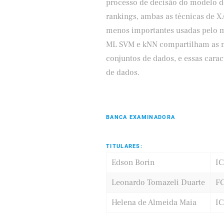
processo de decisão do modelo d
rankings, ambas as técnicas de XA
menos importantes usadas pelo m
ML SVM e kNN compartilham as me
conjuntos de dados, e essas carac
de dados.
BANCA EXAMINADORA
TITULARES:
Edson Borin
I
Leonardo Tomazeli Duarte
F
Helena de Almeida Maia
I