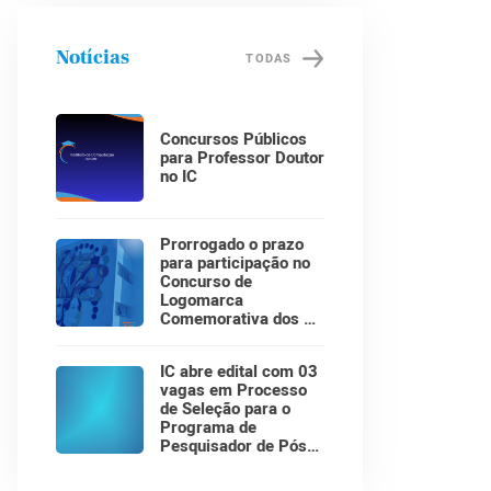
Notícias
TODAS
Concursos Públicos
para Professor Doutor
no IC
Prorrogado o prazo
para participação no
Concurso de
Logomarca
Comemorativa dos 30
Anos do Instituto de
Computação!
IC abre edital com 03
vagas em Processo
de Seleção para o
Programa de
Pesquisador de Pós-
Doutorado