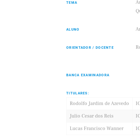
A
TEMA
Q
A
ALUNO
Eldorado
Samsung
R
ORIENTADOR / DOCENTE
BANCA EXAMINADORA
TITULARES:
Rodolfo Jardim de Azevedo
I
Julio Cesar dos Reis
I
Lucas Francisco Wanner
I