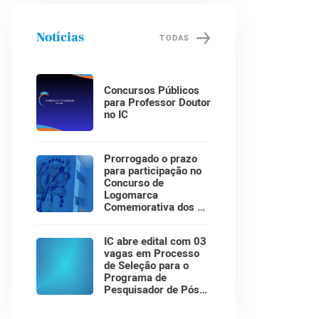
Notícias
TODAS
Concursos Públicos
para Professor Doutor
no IC
Prorrogado o prazo
para participação no
Concurso de
Logomarca
Comemorativa dos 30
Anos do Instituto de
Computação!
IC abre edital com 03
vagas em Processo
de Seleção para o
Programa de
Pesquisador de Pós-
Doutorado