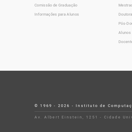
Comissão de Graduação
Mestra
Informações para Alunos
Doutor
Pós-Do
Alunos 
Docent
© 1969 - 2026 - Instituto de Computa
Desenvolvido por Buildbox
Av. Albert Einstein, 1251 - Cidade Un