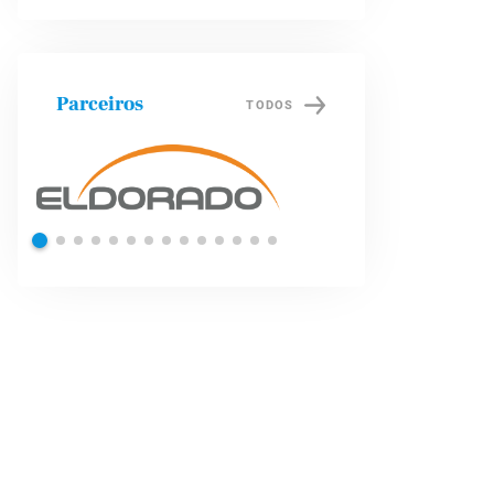
Parceiros
TODOS
Shell
Petrob