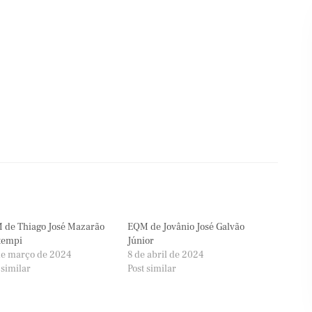
 de Thiago José Mazarão
EQM de Jovânio José Galvão
tempi
Júnior
de março de 2024
8 de abril de 2024
 similar
Post similar