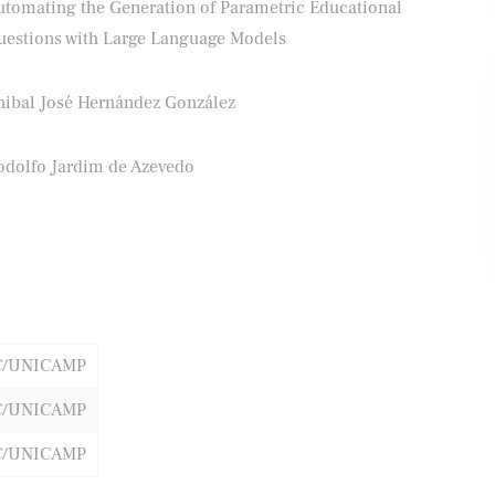
utomating the Generation of Parametric Educational
uestions with Large Language Models
nibal José Hernández González
ifood
Banco Santander
odolfo Jardim de Azevedo
C/UNICAMP
C/UNICAMP
C/UNICAMP