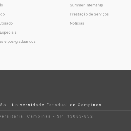
do
Summer Internship
ado
Prestação de Serviços
utorado
Notícias
Especiais
es e pos-graduandos
ção - Universidade Estadual de Campinas
iversitária, Campinas - SP, 13083-852