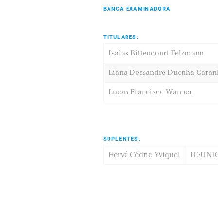
BANCA EXAMINADORA
TITULARES:
Eldorado
Samsung
Isaias Bittencourt Felzmann
Liana Dessandre Duenha Garan
Lucas Francisco Wanner
SUPLENTES:
Hervé Cédric Yviquel
IC/UNI