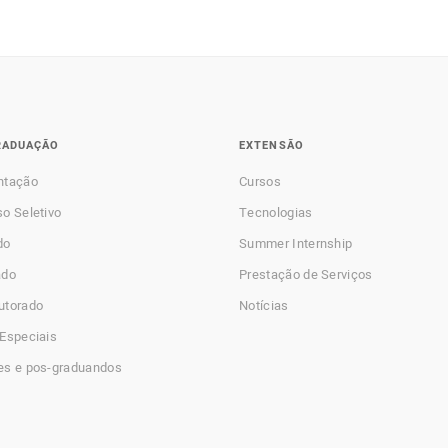
RADUAÇÃO
EXTENSÃO
ntação
Cursos
o Seletivo
Tecnologias
do
Summer Internship
ado
Prestação de Serviços
utorado
Notícias
Especiais
es e pos-graduandos