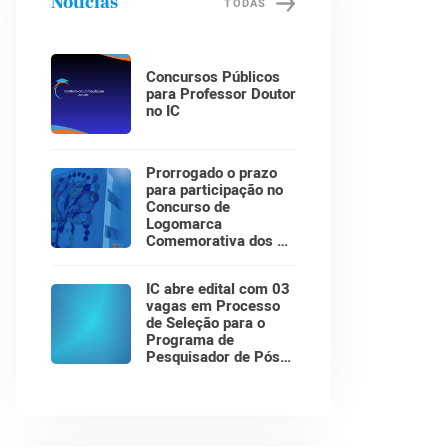
Notícias
TODAS
Concursos Públicos
para Professor Doutor
no IC
Prorrogado o prazo
para participação no
Concurso de
Logomarca
Comemorativa dos 30
Anos do Instituto de
Computação!
IC abre edital com 03
vagas em Processo
de Seleção para o
Programa de
Pesquisador de Pós-
Doutorado