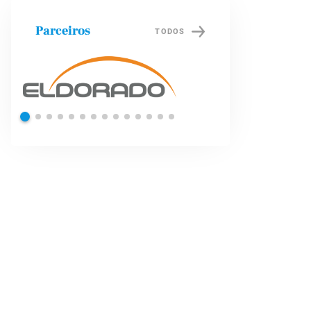
Parceiros
TODOS
Shell
Petrob