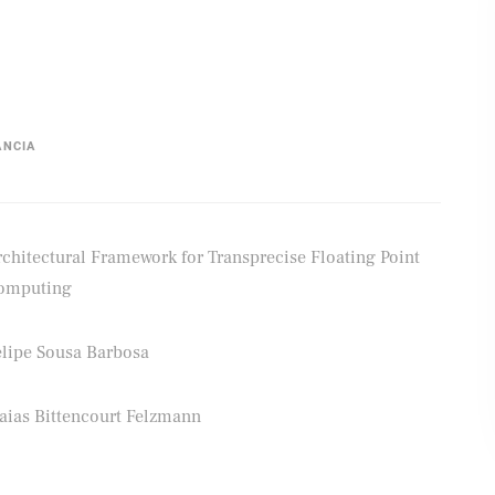
ÂNCIA
chitectural Framework for Transprecise Floating Point
omputing
elipe Sousa Barbosa
saias Bittencourt Felzmann