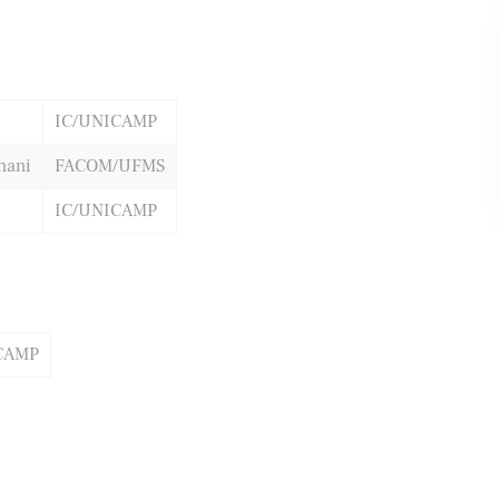
ifood
Banco Santander
IC/UNICAMP
hani
FACOM/UFMS
IC/UNICAMP
CAMP