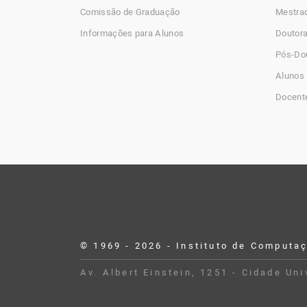
Comissão de Graduação
Mestra
Informações para Alunos
Doutor
Pós-Do
Alunos 
Docent
© 1969 - 2026 - Instituto de Computa
Desenvolvido por Buildbox
Av. Albert Einstein, 1251 - Cidade Un