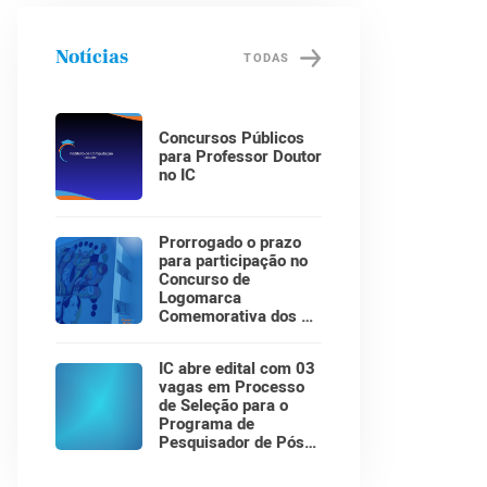
Notícias
TODAS
Concursos Públicos
para Professor Doutor
no IC
Prorrogado o prazo
para participação no
Concurso de
Logomarca
Comemorativa dos 30
Anos do Instituto de
Computação!
IC abre edital com 03
vagas em Processo
de Seleção para o
Programa de
Pesquisador de Pós-
Doutorado