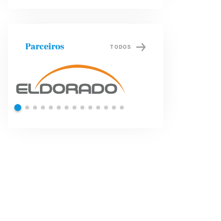
Parceiros
TODOS
Shell
Petrob