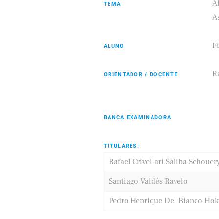
A
TEMA
A
F
ALUNO
Eldorado
Samsung
Ra
ORIENTADOR / DOCENTE
BANCA EXAMINADORA
TITULARES:
Rafael Crivellari Saliba Schouer
Santiago Valdés Ravelo
Pedro Henrique Del Bianco Ho