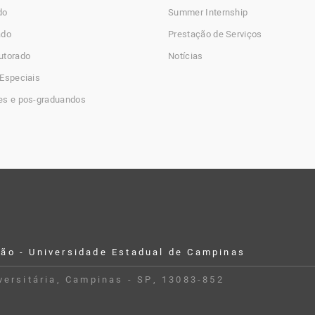
do
Summer Internship
ado
Prestação de Serviços
utorado
Notícias
Especiais
es e pos-graduandos
ção - Universidade Estadual de Campinas
iversitária, Campinas - SP, 13083-852