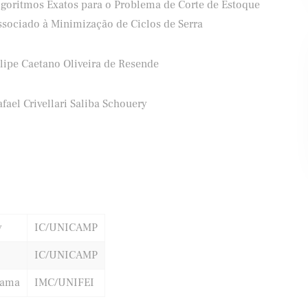
lgoritmos Exatos para o Problema de Corte de Estoque
ssociado à Minimização de Ciclos de Serra
ilipe Caetano Oliveira de Resende
ifood
Banco Santander
fael Crivellari Saliba Schouery
y
IC/UNICAMP
IC/UNICAMP
kama
IMC/UNIFEI