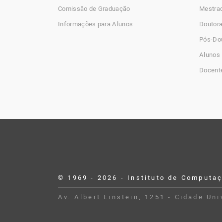
Comissão de Graduação
Mestra
Informações para Alunos
Doutor
Pós-Do
Alunos 
Docent
© 1969 - 2026 - Instituto de Computa
Desenvolvido por Buildbox
Av. Albert Einstein, 1251 - Cidade Un