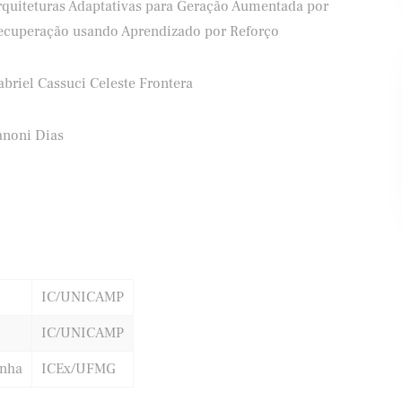
rquiteturas Adaptativas para Geração Aumentada por
ecuperação usando Aprendizado por Reforço
briel Cassuci Celeste Frontera
ifood
Banco Santander
anoni Dias
IC/UNICAMP
IC/UNICAMP
unha
ICEx/UFMG