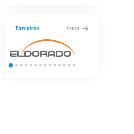
Parceiros
TODOS
Shell
Petrob