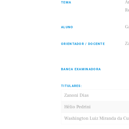
A
TEMA
R
Ga
ALUNO
Eldorado
Samsung
Z
ORIENTADOR / DOCENTE
BANCA EXAMINADORA
TITULARES:
Zanoni Dias
Hélio Pedrini
Washington Luiz Miranda da C