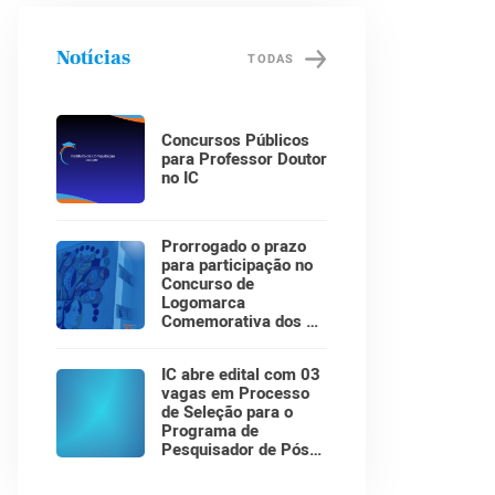
Notícias
TODAS
Concursos Públicos
para Professor Doutor
no IC
Prorrogado o prazo
para participação no
Concurso de
Logomarca
Comemorativa dos 30
Anos do Instituto de
Computação!
IC abre edital com 03
vagas em Processo
de Seleção para o
Programa de
Pesquisador de Pós-
Doutorado