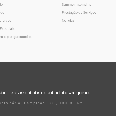
do
Summer Internship
ado
Prestação de Serviços
utorado
Notícias
Especiais
es e pos-graduandos
ção - Universidade Estadual de Campinas
iversitária, Campinas - SP, 13083-852