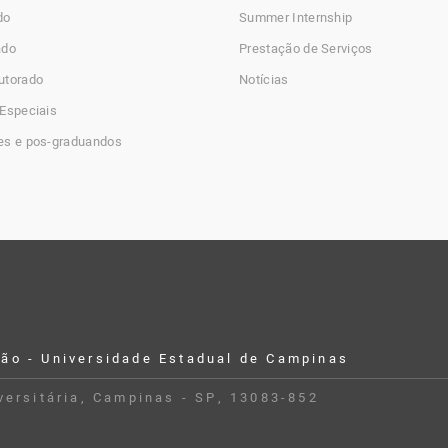
do
Summer Internship
ado
Prestação de Serviços
utorado
Notícias
Especiais
es e pos-graduandos
ção - Universidade Estadual de Campinas
iversitária, Campinas - SP, 13083-852