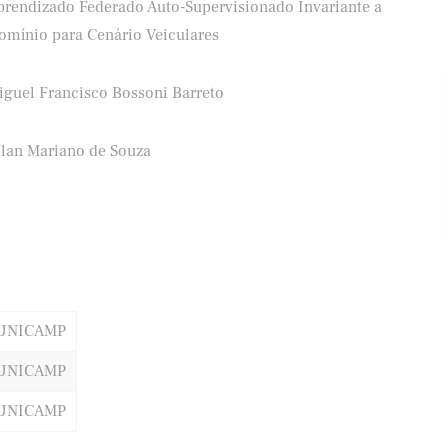
prendizado Federado Auto-Supervisionado Invariante a
omínio para Cenário Veiculares
iguel Francisco Bossoni Barreto
ifood
Banco Santander
llan Mariano de Souza
/UNICAMP
/UNICAMP
/UNICAMP