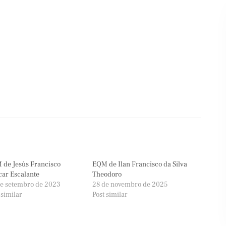
 de Jesús Francisco
EQM de Ilan Francisco da Silva
ar Escalante
Theodoro
de setembro de 2023
28 de novembro de 2025
 similar
Post similar