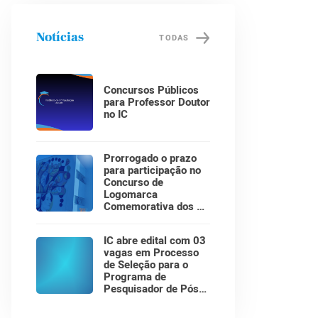
Notícias
TODAS
Concursos Públicos
para Professor Doutor
no IC
Prorrogado o prazo
para participação no
Concurso de
Logomarca
Comemorativa dos 30
Anos do Instituto de
Computação!
IC abre edital com 03
vagas em Processo
de Seleção para o
Programa de
Pesquisador de Pós-
Doutorado