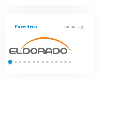
Parceiros
TODOS
Shell
Petrob