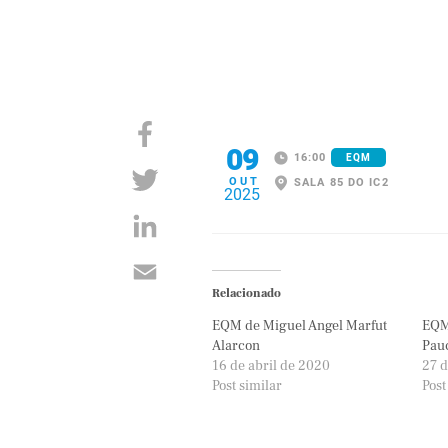
09
16:00
EQM
OUT
SALA 85 DO IC2
2025
Relacionado
EQM de Miguel Angel Marfut
EQM
Alarcon
Pauc
16 de abril de 2020
27 
Post similar
Post