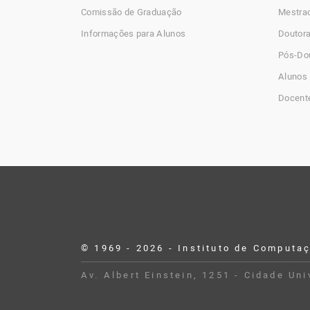
Comissão de Graduação
Mestra
Informações para Alunos
Doutor
Pós-Do
Alunos 
Docent
© 1969 - 2026 - Instituto de Computa
Desenvolvido por Buildbox
Av. Albert Einstein, 1251 - Cidade Un