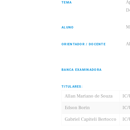
A
TEMA
D
M
ALUNO
Eldorado
Samsung
A
ORIENTADOR / DOCENTE
BANCA EXAMINADORA
TITULARES:
Allan Mariano de Souza
IC
Edson Borin
IC
Gabriel Capiteli Bertocco
IC