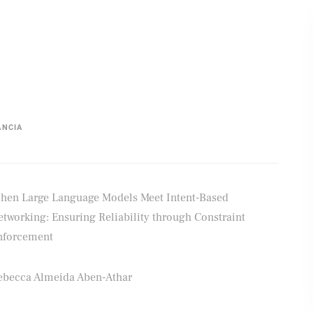
ÂNCIA
hen Large Language Models Meet Intent-Based
tworking: Ensuring Reliability through Constraint
nforcement
ebecca Almeida Aben-Athar