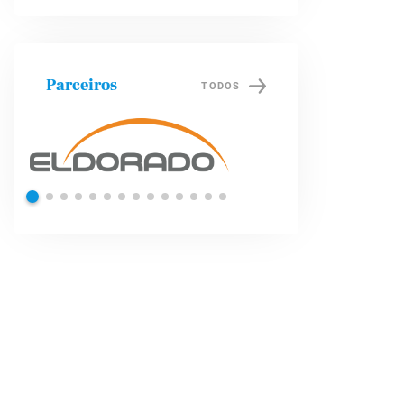
Parceiros
TODOS
Shell
Petrob