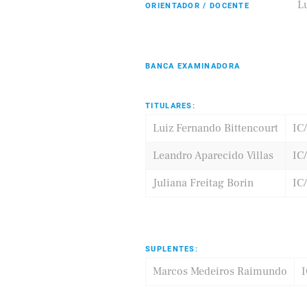
L
ORIENTADOR / DOCENTE
BANCA EXAMINADORA
Eldorado
Samsung
TITULARES:
Luiz Fernando Bittencourt
IC
Leandro Aparecido Villas
IC
Juliana Freitag Borin
IC
SUPLENTES:
Marcos Medeiros Raimundo