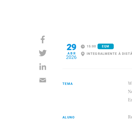
29
15:00
EQM
ABR
INTEGRALMENTE À DIST
2026
W
TEMA
Ne
E
R
ALUNO