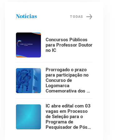
Notícias
TODAS
Concursos Públicos
para Professor Doutor
no IC
Prorrogado o prazo
para participação no
Concurso de
Logomarca
Comemorativa dos 30
Anos do Instituto de
Computação!
IC abre edital com 03
vagas em Processo
de Seleção para o
Programa de
Pesquisador de Pós-
Doutorado