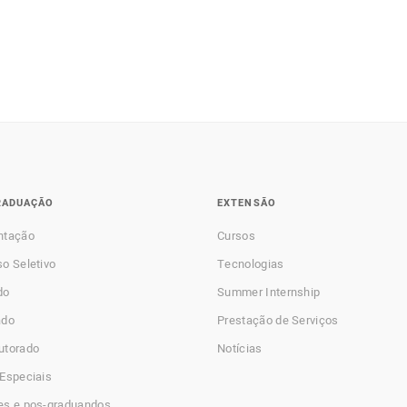
RADUAÇÃO
EXTENSÃO
ntação
Cursos
o Seletivo
Tecnologias
do
Summer Internship
ado
Prestação de Serviços
utorado
Notícias
Especiais
es e pos-graduandos