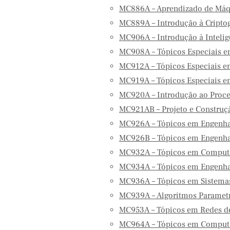
MC886A – Aprendizado de Máq
MC889A – Introdução à Cripto
MC906A – Introdução à Inteligên
MC908A – Tópicos Especiais 
MC912A – Tópicos Especiais e
MC919A – Tópicos Especiais 
MC920A – Introdução ao Proc
MC921AB – Projeto e Construç
MC926A – Tópicos em Engenhar
MC926B – Tópicos em Engenhar
MC932A – Tópicos em Comput
MC934A – Tópicos em Engenha
MC936A – Tópicos em Sistema
MC939A – Algoritmos Paramet
MC953A – Tópicos em Redes d
MC964A – Tópicos em Computa