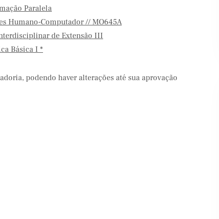
mação Paralela
aces Humano-Computador // MO645A
terdisciplinar de Extensão III
ca Básica I *
adoria, podendo haver alterações até sua aprovação