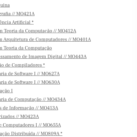
uina
grafia // MO421A
cia Artificial *
em Teoria da Computação // MO412A
m Arquitetura de Computadores // MO401A
em Teoria da Computação
essamento de Imagem Digital // MO443A
ão de Compiladores *
ia de Software I // MO627A
ia de Software I // MO630A
ação I
ria de Computação // MO434A
s de Informação // MO413A
rizados // MO423A
e Computadores I // MO655A
ção Distribuída // MO809A *