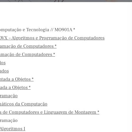
omputação e Tecnologia // MO901A *
 – Algoritmos e Programação de Computadores
ramação de Computadores *
amação de Computadores *
dos
ados
ada a Objetos *
da a Objetos *
gramação
áticos da Computação
a de Computadores e Linguagem de Montagem *
gramação
Algoritmos I