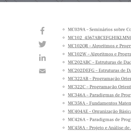
MC039A – Seminários sobre C
MC102_4567ABCEFGHIKLMNOVX
MC102QR – Algoritmos e Prog
MC102W – Algoritmos e Progr
MC202ABC – Estruturas de Da
MC202DEFG – Estruturas de D
MC322AB – Programação Orient
MC322C – Programação Orienta
MC346A – Paradigmas de Pro
MC358A – Fundamentos Matem
MC404AE – Organização Básic
MC426A – Paradigmas de Pro
MC458A – Projeto e Análise de 