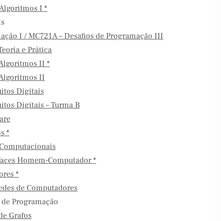
Algoritmos I *
is
ação I / MC721A – Desafios de Programação III
eoria e Prática
Algoritmos II *
Algoritmos II
itos Digitais
itos Digitais – Turma B
are
s *
 Computacionais
rfaces Homem-Computador *
res *
edes de Computadores
s de Programação
de Grafos