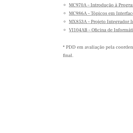
MC970A – Introdução à Progra
MC986A – Tópicos em Interf
MX853A – Projeto Integrador In
VI104AB – Oficina de Informáti
* PDD em avaliação pela coorden
final.