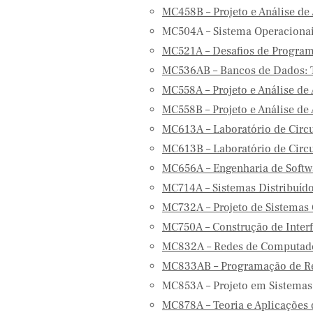
MC458B – Projeto e Análise de 
MC504A – Sistema Operaciona
MC521A – Desafios de Program
MC536AB – Bancos de Dados: T
MC558A – Projeto e Análise de 
MC558B – Projeto e Análise de 
MC613A – Laboratório de Circu
MC613B – Laboratório de Circu
MC656A – Engenharia de Softw
MC714A – Sistemas Distribuído
MC732A – Projeto de Sistemas
MC750A – Construção de Inte
MC832A – Redes de Computado
MC833AB – Programação de R
MC853A – Projeto em Sistema
MC878A – Teoria e Aplicações 