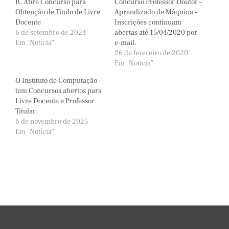
IC Abre Concurso para
Concurso Professor Doutor –
Obtenção de Título de Livre
Aprendizado de Máquina –
Docente
Inscrições continuam
6 de setembro de 2024
abertas até 15/04/2020 por
Em "Notícia"
e-mail.
26 de fevereiro de 2020
Em "Notícia"
O Instituto de Computação
tem Concursos abertos para
Livre Docente e Professor
Titular
6 de novembro de 2025
Em "Notícia"