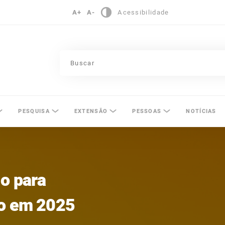
A+
A-
Acessibilidade
pinas
PESQUISA
EXTENSÃO
PESSOAS
NOTÍCIAS
io para
ão em 2025