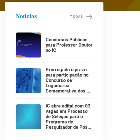
Notícias
TODAS
Concursos Públicos
para Professor Doutor
no IC
Prorrogado o prazo
para participação no
Concurso de
Logomarca
Comemorativa dos 30
Anos do Instituto de
Computação!
IC abre edital com 03
vagas em Processo
de Seleção para o
Programa de
Pesquisador de Pós-
Doutorado