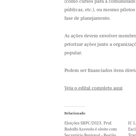
(como cursos para a comunidade, 
públicas, etc.), ou mesmo pilotos
fase de planejamento.
As ações devem envolver membro
priorizar ações junto a organizaç
popular.
Podem ser financiados itens diret
Veja o edital completo aqui
Relacionado
Eleições SBPC/2023. Prof.
IC L
Rodolfo Azevedo é eleito com
Escl
Secretário Regional – Região
Tran