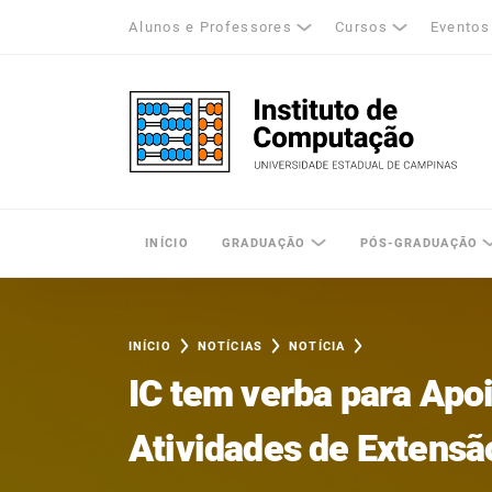
Alunos e Professores
Cursos
Eventos
k
tagram
LinkedIn
Unicamp - Universidade Estadual de Cam
INÍCIO
GRADUAÇÃO
PÓS-GRADUAÇÃO
INÍCIO
NOTÍCIAS
NOTÍCIA
IC tem verba para Apo
Atividades de Extens