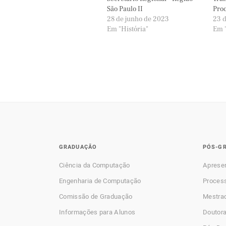
São Paulo II
Proc
28 de junho de 2023
23 d
Em "História"
Em "
GRADUAÇÃO
PÓS-G
Ciência da Computação
Aprese
Engenharia de Computação
Process
Comissão de Graduação
Mestra
Informações para Alunos
Doutor