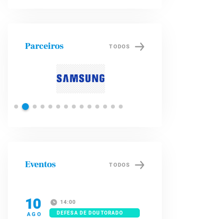
Parceiros
TODOS
Petrobras
Brade
Eventos
TODOS
10
14:00
DEFESA DE DOUTORADO
AGO