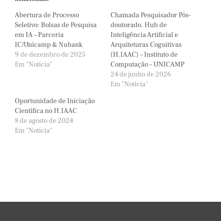
Abertura de Processo
Chamada Pesquisador Pós-
Seletivo: Bolsas de Pesquisa
doutorado. Hub de
em IA – Parceria
Inteligência Artificial e
IC/Unicamp & Nubank
Arquiteturas Cognitivas
9 de dezembro de 2025
(H.IAAC) – Instituto de
Em "Notícia"
Computação – UNICAMP
24 de junho de 2026
Em "Notícia"
Oportunidade de Iniciação
Científica no H.IAAC
8 de agosto de 2024
Em "Notícia"