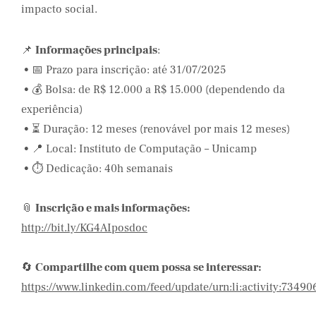
impacto social.
📌
Informações principais
:
• 📅 Prazo para inscrição: até 31/07/2025
• 💰 Bolsa: de R$ 12.000 a R$ 15.000 (dependendo da
experiência)
• ⏳ Duração: 12 meses (renovável por mais 12 meses)
• 📍 Local: Instituto de Computação – Unicamp
• ⏱️ Dedicação: 40h semanais
📎
Inscrição e mais informações:
http://bit.ly/KG4AIposdoc
🔄
Compartilhe com quem possa se interessar:
https://www.linkedin.com/feed/update/urn:li:activity:734