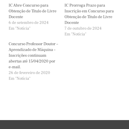
IC Abre Concurso para
IC Prorroga Prazo para
Obtenção de Título de Livre
Inscrição em Concurso para
Docente
Obtenção de Título de Livre
6 de setembro de 2024
Docente
Em "Notícia"
7 de outubro de 2024
Em "Notícia"
Concurso Professor Doutor –
Aprendizado de Máquina –
Inscrições continuam
abertas até 15/04/2020 por
e-mail.
26 de fevereiro de 2020
Em "Notícia"