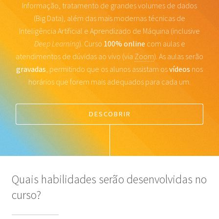
Informação,
tratamento de grandes volumes de dados
(Big Data), além das mais modernas técnicas
de
Inteligência Artificial e Aprendizado de Máquina (inclusive
Deep Learning
).
Curso
100% online
com aulas e
atendimentos de dúvidas ao vivo (via
Zoom
).
As aulas serão
gravadas
, permitindo que os alunos assistam os
vídeos
nos
horários que forem mais adequados para cada um.
DESCOBRIR
Quais habilidades serão desenvolvidas no
curso?