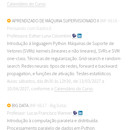
Calendário do Curso
.
APRENDIZADO DE MÁQUINA SUPERVISIONADO II
(INF-0616 -
Pensando com Dados I)
Professora: Esther Luna Colombini
Introdução à linguagem Python. Máquinas de Suporte de
Vetores (SVMs): kernels (lineares e não lineares), SVRs e SVM
one-class. Técnicas de regularização. Grid-search e random-
search. Redes neurais: tipos de redes, forward e backward
propagation, e funções de ativação. Testes estatísticos.
Aulas: sábados, das 8h30 às 12h30, de 13/03/2027 a
10/04/2027, conforme o
Calendário do Curso
.
BIG DATA
(INF-0617 - Big Data)
Professor: Lucas Francisco Wanner
Introdução à computação paralela e distribuída.
Processamento paralelo de dados em Python.