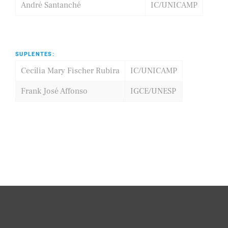
André Santanché
IC/UNICAMP
SUPLENTES:
Cecília Mary Fischer Rubira
IC/UNICAMP
Frank José Affonso
IGCE/UNESP