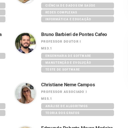
CIÊNCIA DE DADOS EM SAÚDE
REDES COMPLEXAS
INFORMÁTICA E EDUCAÇÃO
a
Bruno Barbieri de Pontes Cafeo
PROFESSOR DOUTOR I
MS3.1
Banco Santander
Shell
ENGENHARIA DE SOFTWARE
MANUTENÇÃO E EVOLUÇÃO
TESTE DE SOFTWARE
Christiane Neme Campos
PROFESSOR ASSOCIADO I
MS5.1
ANÁLISE DE ALGORITMOS
TEORIA DOS GRAFOS