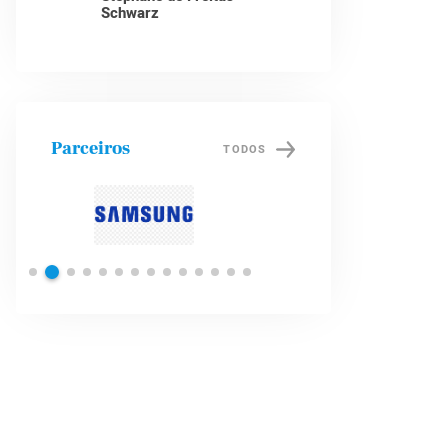
Schwarz
Parceiros
TODOS
Petrobras
Brade