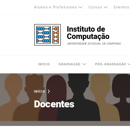
Alunos e Professores
Cursos
Eventos
k
tagram
LinkedIn
Unicamp - Universidade Estadual de Cam
INÍCIO
GRADUAÇÃO
PÓS-GRADUAÇÃO
INÍCIO
Docentes