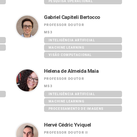
PESQUISA OPERACIONAL
Gabriel Capiteli Bertocco
PROFESSOR DOUTOR
MS3
INTELIGÊNCIA ARTIFICIAL
MACHINE LEARNING
VISÃO COMPUTACIONAL
Helena de Almeida Maia
PROFESSOR DOUTOR
MS3
INTELIGÊNCIA ARTIFICIAL
MACHINE LEARNING
PROCESSAMENTO DE IMAGENS
Hervé Cédric Yviquel
PROFESSOR DOUTOR II