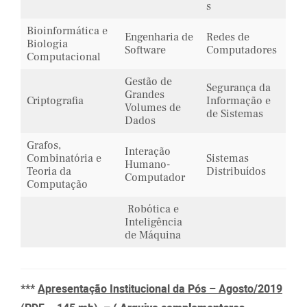
s
Bioinformática e
Engenharia de
Redes de
Biologia
Software
Computadores
Computacional
Gestão de
Segurança da
Grandes
Criptografia
Informação e
Volumes de
de Sistemas
Dados
Grafos,
Interação
Combinatória e
Sistemas
Humano-
Teoria da
Distribuídos
Computador
Computação
Robótica e
Inteligência
de Máquina
***
Apresentação Institucional da Pós – Agosto/2019