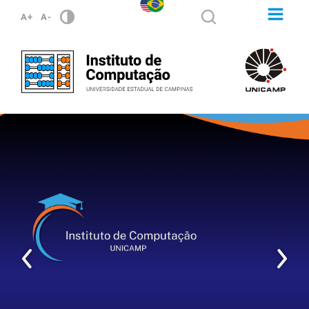
A+
A-