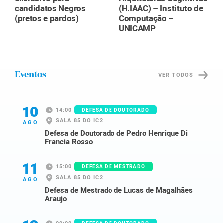
candidatos Negros
(H.IAAC) – Instituto de
(pretos e pardos)
Computação –
UNICAMP
Eventos
VER TODOS
10
14:00
DEFESA DE DOUTORADO
SALA 85 DO IC2
AGO
Defesa de Doutorado de Pedro Henrique Di
Francia Rosso
11
15:00
DEFESA DE MESTRADO
SALA 85 DO IC2
AGO
Defesa de Mestrado de Lucas de Magalhães
Araujo