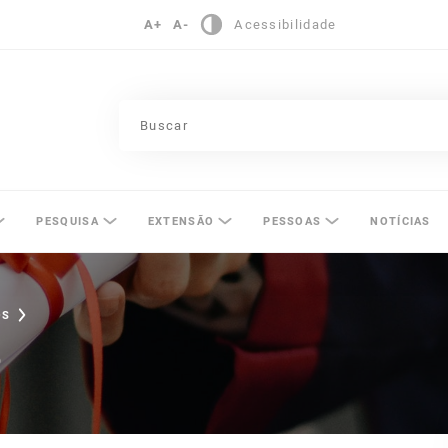
A+
A-
Acessibilidade
pinas
PESQUISA
EXTENSÃO
PESSOAS
NOTÍCIAS
OS
o