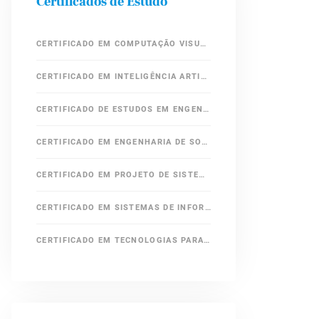
Certificados de Estudo
CERTIFICADO EM COMPUTAÇÃO VISUAL
CERTIFICADO EM INTELIGÊNCIA ARTIFICIAL, APRENDIZADO DE MÁQUINA E CIÊNCIA DE DADOS
CERTIFICADO DE ESTUDOS EM ENGENHARIA DE ALGORITMOS
CERTIFICADO EM ENGENHARIA DE SOFTWARE
CERTIFICADO EM PROJETO DE SISTEMAS DE HARDWARE DEDICADOS
CERTIFICADO EM SISTEMAS DE INFORMAÇÃO
CERTIFICADO EM TECNOLOGIAS PARA A INTERNET