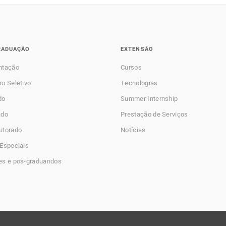
RADUAÇÃO
EXTENSÃO
ntação
Cursos
o Seletivo
Tecnologias
do
Summer Internship
ado
Prestação de Serviços
utorado
Notícias
Especiais
es e pos-graduandos