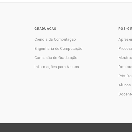
GRADUAÇÃO
PÓS-G
Ciência da Computação
Aprese
Engenharia de Computação
Process
Comissão de Graduação
Mestra
Informações para Alunos
Doutor
Pós-Do
Alunos 
Docent