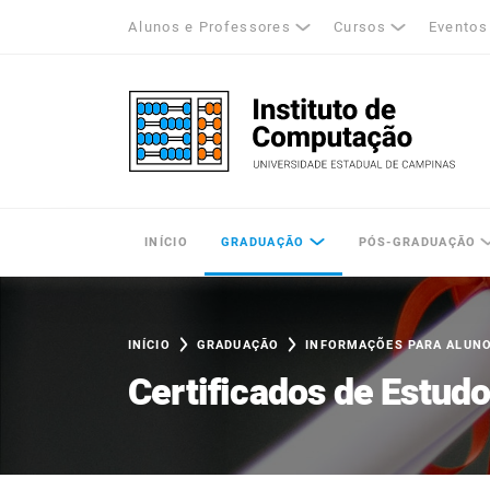
Alunos e Professores
Cursos
Eventos
k
tagram
LinkedIn
Unicamp - Universidade Estadual de Cam
INÍCIO
GRADUAÇÃO
PÓS-GRADUAÇÃO
INÍCIO
GRADUAÇÃO
INFORMAÇÕES PARA ALUN
Certificados de Estud