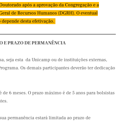
Doutorado após a aprovação da Congregação e a
a Geral de Recursos Humanos (DGRH). O eventual
 depende desta efetivação.
O E PRAZO DE PERMANÊNCIA
a, seja esta da Unicamp ou de instituições externas,
 Programa. Os demais participantes deverão ter dedicação
 de 6 meses. O prazo máximo é de 5 anos para bolsistas
tes.
 sua permanência estará limitada ao prazo de