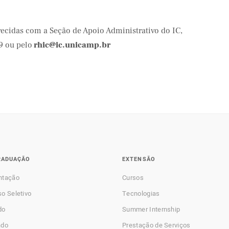
ecidas com a Seção de Apoio Administrativo do IC,
9 ou pelo
rhic@ic.unicamp.br
RADUAÇÃO
EXTENSÃO
ntação
Cursos
o Seletivo
Tecnologias
do
Summer Internship
ado
Prestação de Serviços