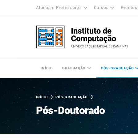
Alunos e Professores
Cursos
Eventos
k
tagram
LinkedIn
Unicamp - Universidade Estadual de Cam
INÍCIO
GRADUAÇÃO
PÓS-GRADUAÇÃO
INÍCIO
PÓS-GRADUAÇÃO
Pós-Doutorado