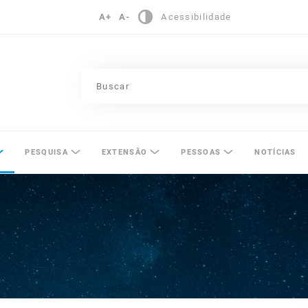
A+
A-
Acessibilidade
pinas
PESQUISA
EXTENSÃO
PESSOAS
NOTÍCIAS