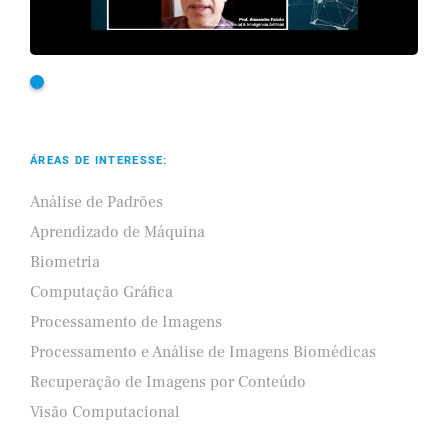
ÁREAS DE INTERESSE:
Análise de Padrões
Aprendizado de Máquina
Biometria
Computação Gráfica
Processamento de Imagens
Processamento e Análise de Imagens Biomédicas
Recuperação de Imagens por Conteúdo
Visão Computacional