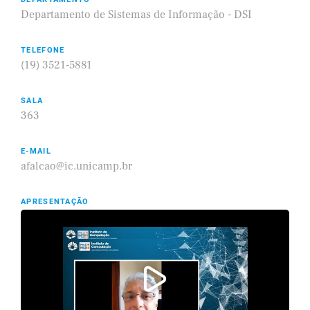
Departamento de Sistemas de Informação - DSI
TELEFONE
(19) 3521-5881
SALA
363
E-MAIL
afalcao@ic.unicamp.br
APRESENTAÇÃO