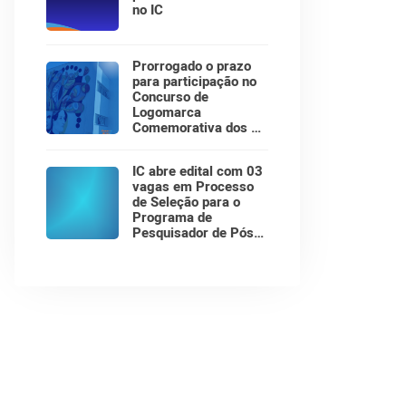
no IC
Prorrogado o prazo
para participação no
Concurso de
Logomarca
Comemorativa dos 30
Anos do Instituto de
Computação!
IC abre edital com 03
vagas em Processo
de Seleção para o
Programa de
Pesquisador de Pós-
Doutorado