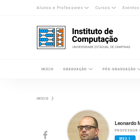
Alunos e Professores
Cursos
Eventos
k
tagram
LinkedIn
Unicamp - Universidade Estadual de Cam
INÍCIO
GRADUAÇÃO
PÓS-GRADUAÇÃO
INÍCIO
Leonardo 
PROFESSOR 
MS3.1