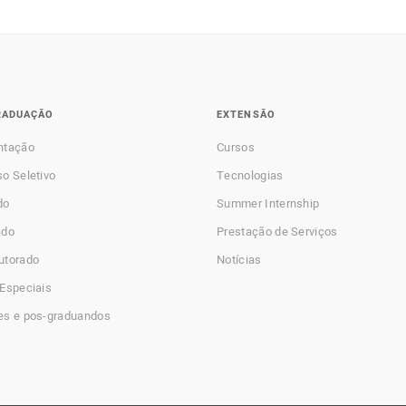
RADUAÇÃO
EXTENSÃO
ntação
Cursos
o Seletivo
Tecnologias
do
Summer Internship
ado
Prestação de Serviços
utorado
Notícias
Especiais
es e pos-graduandos