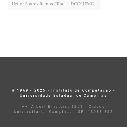
Heitor Soares Ramos Filho
DCC/UFMG
© 1969 - 2026 - Instituto de Computação -
Universidade Estadual de Campinas
Av. Albert Einstein, 1251 - Cidade
Universitária, Campinas - SP, 13083-852