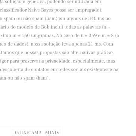
(a solução é genérica, podendo ser utilizada em
classificador Naive Bayes possa ser empregado),
mo spam ou não spam (ham) em menos de 340 ms no
rio do modelo de Bob inclui todas as palavras (n =
áximo m = 160 unigramas. No caso de n = 369 e m = 8 (a
o de dados), nossa solução leva apenas 21 ms. Com
itamos que nossas propostas são alternativas práticas
igor para preservar a privacidade, especialmente, mas
escoberta de contatos em redes sociais existentes e na
pam ou não spam (ham).
IC/UNICAMP - AUNIV