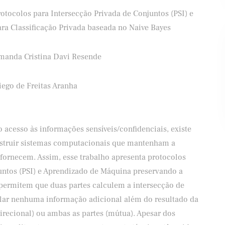
otocolos para Intersecção Privada de Conjuntos (PSI) e
ara Classificação Privada baseada no Naive Bayes
manda Cristina Davi Resende
Banco Santander
Shell
iego de Freitas Aranha
 acesso às informações sensíveis/confidenciais, existe
truir sistemas computacionais que mantenham a
 fornecem. Assim, esse trabalho apresenta protocolos
untos (PSI) e Aprendizado de Máquina preservando a
 permitem que duas partes calculem a intersecção de
elar nenhuma informação adicional além do resultado da
irecional) ou ambas as partes (mútua). Apesar dos