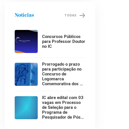
Notícias
TODAS
Concursos Públicos
para Professor Doutor
no IC
Prorrogado o prazo
para participação no
Concurso de
Logomarca
Comemorativa dos 30
Anos do Instituto de
Computação!
IC abre edital com 03
vagas em Processo
de Seleção para o
Programa de
Pesquisador de Pós-
Doutorado