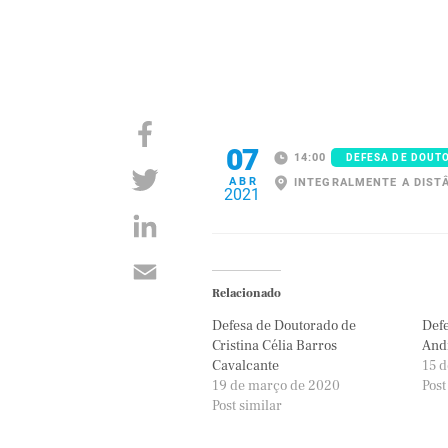
07
14:00
DEFESA DE DOUT
ABR
INTEGRALMENTE A DIST
2021
Relacionado
Defesa de Doutorado de
Defe
Cristina Célia Barros
Andr
Cavalcante
15 d
19 de março de 2020
Post
Post similar