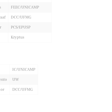
s
FEEC/UNICAMP
raaf
DCC/UFMG
r
PCS/EPUSP
Kryptus
IC/UNICAMP
ento
UW
ior
DCC/UFMG