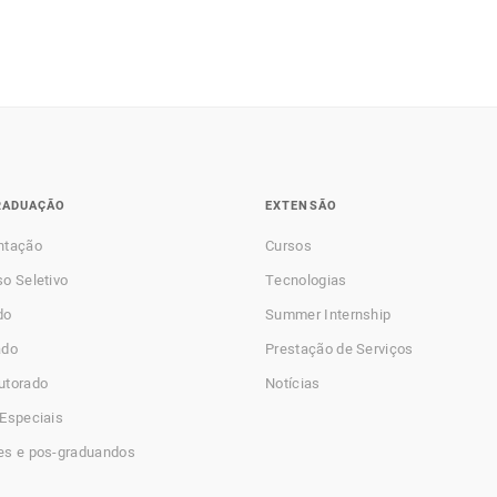
RADUAÇÃO
EXTENSÃO
ntação
Cursos
o Seletivo
Tecnologias
do
Summer Internship
ado
Prestação de Serviços
utorado
Notícias
Especiais
es e pos-graduandos