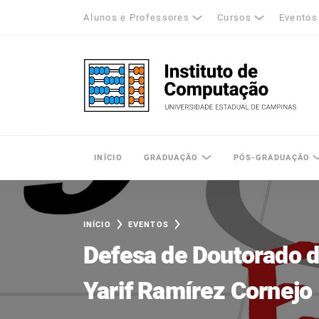
Alunos e Professores
Cursos
Eventos
k
tagram
LinkedIn
Unicamp - Universidade Estadual de Cam
INÍCIO
GRADUAÇÃO
PÓS-GRADUAÇÃO
INÍCIO
EVENTOS
Defesa de Doutorado d
Yarif Ramírez Cornejo