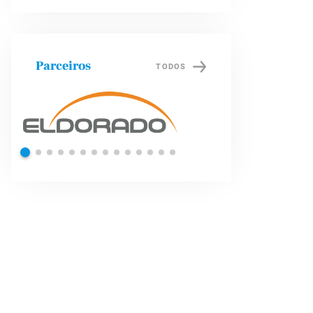
Parceiros
TODOS
Petrobras
Brade