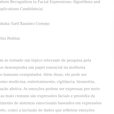
ttern Recognition in Facial Expressions: Algorithms and
pplications Candidato(a)
adisha Yarif Ramírez Cornejo
Banco Santander
Shell
lio Pedrini
-se tornado um tópico relevante de pesquisa pela
que desempenha um papel essencial na melhoria
ção humano-computador. Além disso, ele pode ser
como medicina, entretenimento, vigilância, biometria,
tação afetiva. As emoções podem ser expressas por meio
as mais comuns são expressões faciais e prosódia da
olvimento de sistemas emocionais baseados em expressões
berto, como a inclusão de dados que refletem emoções