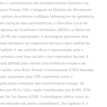
ítulo 2, introduzimos um reconhecimento dinâmico de
itmos Visuais (VR) e Imagens da História do Movimento
 ambos descritores codifique informações de aparência,
a extração das características, o Descritor Local de
ograma de Gradientes Orientados (HOG) e a Matriz de
 (GLCM) são empregados. A abordagem apresenta uma
nto dinâmico de expressões faciais e uma análise da
 Capítulo 3, um método eficaz é apresentado para o
isuais com base na fala e nas expressões faciais. A
al híbrida para extrair características visuais e de
 de áudio, uma Rede Neural Convolucional (CNN) baseada
sada, enquanto uma CNN construída sobre a
da para a extração das características visuais. Os
idos por PCA e LDA, então classificados por K-NN, SVM,
ian Na\"ive Bayes (GNB). A abordagem obteve taxas de
pecialmente em dados espontâneos. No Capítulo 4, o