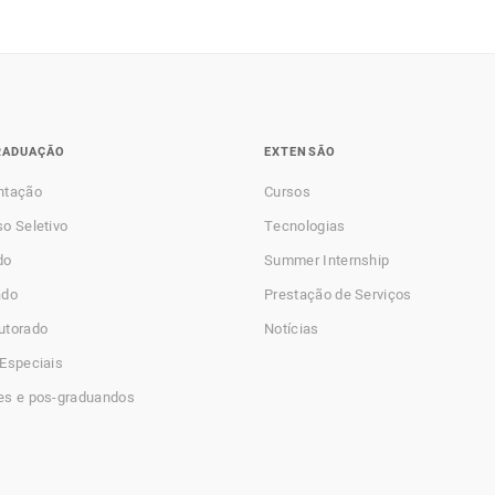
RADUAÇÃO
EXTENSÃO
ntação
Cursos
o Seletivo
Tecnologias
do
Summer Internship
ado
Prestação de Serviços
utorado
Notícias
Especiais
es e pos-graduandos