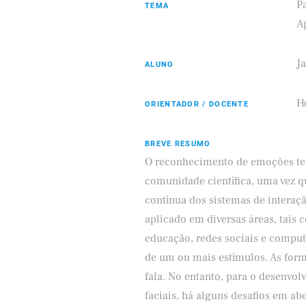
Pa
TEMA
A
J
ALUNO
ifood
Hé
ORIENTADOR / DOCENTE
BREVE RESUMO
O reconhecimento de emoções tem
comunidade científica, uma vez 
contínua dos sistemas de intera
aplicado em diversas áreas, tais 
educação, redes sociais e compu
de um ou mais estímulos. As form
fala. No entanto, para o desenv
faciais, há alguns desafios em a