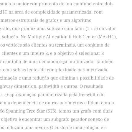
zando o maior comprimento de um caminho entre dois
 SkHC na área de complexidade parametrizada, com
âmetros estruturais de grafos e um algoritmo
rafo, que produz uma solução com fator (1 + ε) do valor
al solução. No Multiple Allocation k-Hub Center (MAkHC),
s vértices são clientes ou terminais, um conjunto de
ientes e um inteiro k, e o objetivo é selecionar k
aior caminho de uma demanda seja minimizado. Também
blema sob as lentes de complexidade parametrizada,
oximação e uma redução que elimina a possibilidade de
ghway dimension, pathwidth e outros. O resultado
 + ε)-aproximação parametrizada pela treewidth do
vem a dependência de outros parâmetros e lidam com o
No Spanning Tree-Star (STS), temos um grafo com duas
o objetivo é encontrar um subgrafo gerador conexo de
nos induzam uma árvore. O custo de uma solução é a