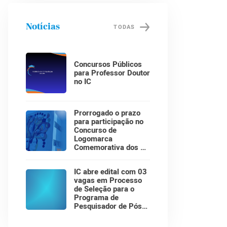
Notícias
TODAS
Concursos Públicos
para Professor Doutor
no IC
Prorrogado o prazo
para participação no
Concurso de
Logomarca
Comemorativa dos 30
Anos do Instituto de
Computação!
IC abre edital com 03
vagas em Processo
de Seleção para o
Programa de
Pesquisador de Pós-
Doutorado