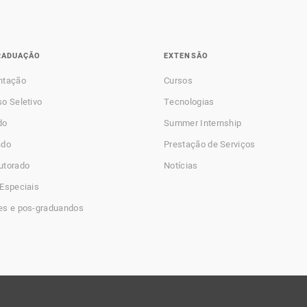
RADUAÇÃO
EXTENSÃO
ntação
Cursos
o Seletivo
Tecnologias
do
Summer Internship
ado
Prestação de Serviços
utorado
Notícias
Especiais
es e pos-graduandos