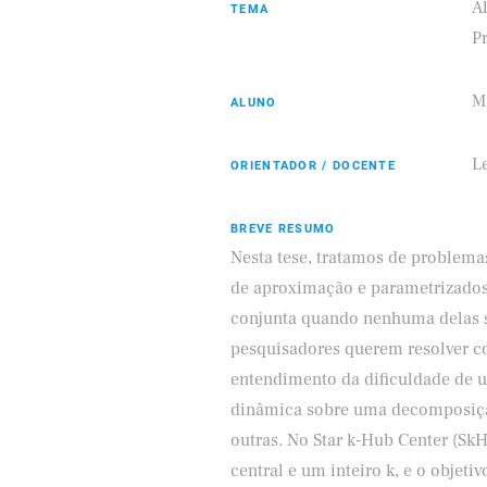
A
TEMA
P
M
ALUNO
Samsung
ifood
L
ORIENTADOR / DOCENTE
BREVE RESUMO
Nesta tese, tratamos de problema
de aproximação e parametrizados.
conjunta quando nenhuma delas so
pesquisadores querem resolver co
entendimento da dificuldade de 
dinâmica sobre uma decomposição
outras. No Star k-Hub Center (S
central e um inteiro k, e o objetiv