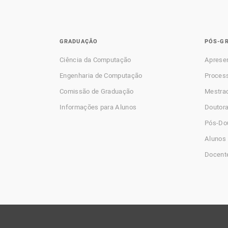
GRADUAÇÃO
PÓS-G
Ciência da Computação
Aprese
Engenharia de Computação
Process
Comissão de Graduação
Mestra
Informações para Alunos
Doutor
Pós-Do
Alunos 
Docent