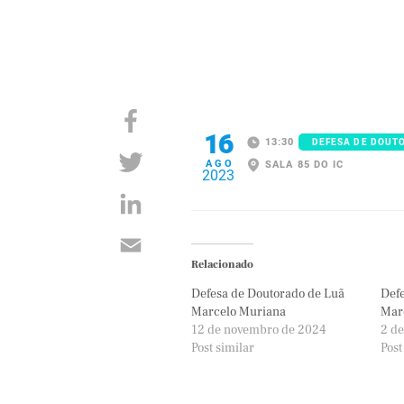
16
13:30
DEFESA DE DOUT
AGO
SALA 85 DO IC
2023
Relacionado
Defesa de Doutorado de Luã
Defe
Marcelo Muriana
Marc
12 de novembro de 2024
2 de
Post similar
Post