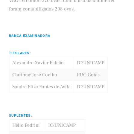
VGG-16 contou 270 ovos. Com o uso da MobileNet
foram contabilizados 208 ovos.
BANCA EXAMINADORA
TITULARES:
Alexandre Xavier Falcão
IC/UNICAMP
Clarimar José Coelho
PUC-Goiás
Sandra Eliza Fontes de Avila
IC/UNICAMP
SUPLENTES:
Hélio Pedrini
IC/UNICAMP