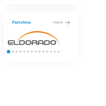
Parceiros
TODOS
Shell
Petrob