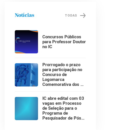
Notícias
TODAS
Concursos Públicos
para Professor Doutor
no IC
Prorrogado o prazo
para participação no
Concurso de
Logomarca
Comemorativa dos 30
Anos do Instituto de
Computação!
IC abre edital com 03
vagas em Processo
de Seleção para o
Programa de
Pesquisador de Pós-
Doutorado