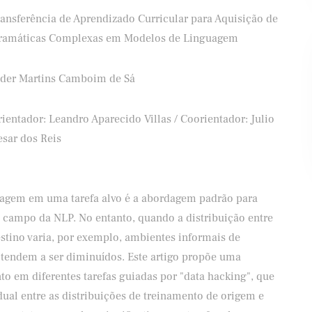
ransferência de Aprendizado Curricular para Aquisição de
ramáticas Complexas em Modelos de Linguagem
ader Martins Camboim de Sá
ifood
Banco Santander
ientador: Leandro Aparecido Villas / Coorientador: Julio
esar dos Reis
guagem em uma tarefa alvo é a abordagem padrão para
 campo da NLP. No entanto, quando a distribuição entre
destino varia, por exemplo, ambientes informais de
 tendem a ser diminuídos. Este artigo propõe uma
to em diferentes tarefas guiadas por "data hacking", que
al entre as distribuições de treinamento de origem e