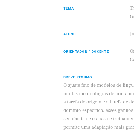
T
TEMA
G
J
ALUNO
Eldorado
Samsung
Or
ORIENTADOR / DOCENTE
C
BREVE RESUMO
O ajuste fino de modelos de lin
muitas metodologias de ponta no
a tarefa de origem e a tarefa de 
domínio específico, esses ganhos
sequência de etapas de treinamen
permite uma adaptação mais gradu