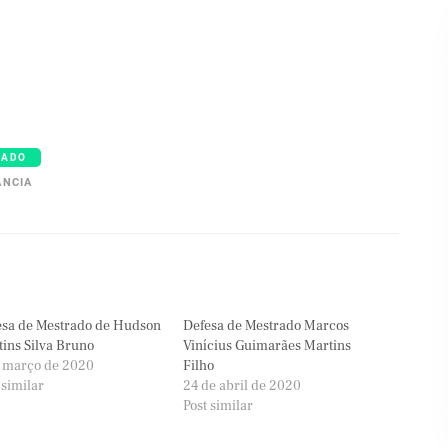
RADO
ÂNCIA
esa de Mestrado de Hudson
Defesa de Mestrado Marcos
ins Silva Bruno
Vinícius Guimarães Martins
e março de 2020
Filho
 similar
24 de abril de 2020
Post similar