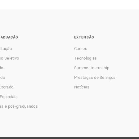
RADUAÇÃO
EXTENSÃO
ntação
Cursos
o Seletivo
Tecnologias
do
Summer Internship
ado
Prestação de Serviços
utorado
Notícias
Especiais
es e pos-graduandos