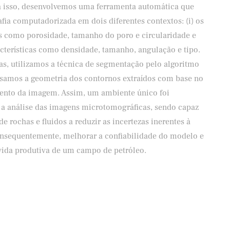
ra isso, desenvolvemos uma ferramenta automática que
ia computadorizada em dois diferentes contextos: (i) os
cas como porosidade, tamanho do poro e circularidade e
aracterísticas como densidade, tamanho, angulação e tipo.
uras, utilizamos a técnica de segmentação pelo algoritmo
isamos a geometria dos contornos extraídos com base no
ento da imagem. Assim, um ambiente único foi
 a análise das imagens microtomográficas, sendo capaz
 de rochas e fluidos a reduzir as incertezas inerentes à
onsequentemente, melhorar a confiabilidade do modelo e
vida produtiva de um campo de petróleo.