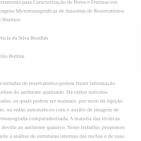
erramenta para Caracterização de Poros e Fraturas em
magens Microtomográficas de Amostras de Reservatórios
e Petróleo
eticia da Silva Bomfim
ifood
Banco Santander
lio Pedrini
coletadas de reservatórios podem trazer informação
etróleo do ambiente analisado. Há vários métodos
dados, os quais podem ser manuais, por meio da injeção
são, ou então automáticos com o auxílio de imagens de
rotomografia computadorizada. A maioria das técnicas
 devido ao ambiente químico. Neste trabalho, propomos
te a análise de estruturas internas das rochas e de suas