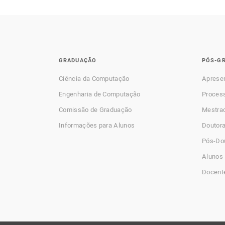
GRADUAÇÃO
PÓS-G
Ciência da Computação
Aprese
Engenharia de Computação
Process
Comissão de Graduação
Mestra
Informações para Alunos
Doutor
Pós-Do
Alunos 
Docent