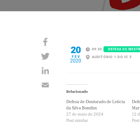
20
09:30
DEFESA DE MEST
FEV
AUDITÓRIO 1 DO IC 3
2020
Relacionado
Defesa de Doutorado de Leticia
Defe
da Silva Bomfim
Mar
27 de maio de 2024
12 
Post similar
Post