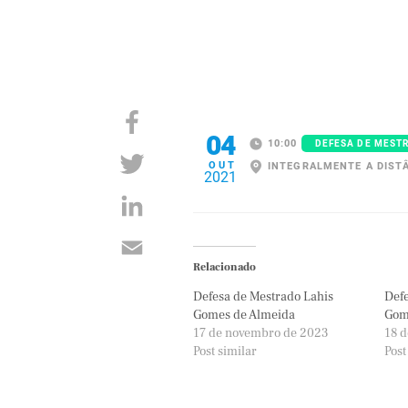
04
10:00
DEFESA DE MEST
OUT
INTEGRALMENTE A DIST
2021
Relacionado
Defesa de Mestrado Lahis
Defe
Gomes de Almeida
Gom
17 de novembro de 2023
18 d
Post similar
Post