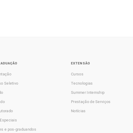
RADUAÇÃO
EXTENSÃO
ntação
Cursos
o Seletivo
Tecnologias
do
Summer Internship
ado
Prestação de Serviços
utorado
Notícias
Especiais
es e pos-graduandos