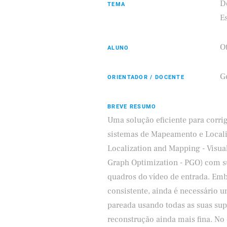
D
TEMA
E
O
ALUNO
Eldorado
Samsung
G
ORIENTADOR / DOCENTE
BREVE RESUMO
Uma solução eficiente para corri
sistemas de Mapeamento e Locali
Localization and Mapping - Visua
Graph Optimization - PGO) com s
quadros do vídeo de entrada. Em
consistente, ainda é necessário 
pareada usando todas as suas supe
reconstrução ainda mais fina. No