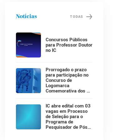
Notícias
TODAS
Concursos Públicos
para Professor Doutor
no IC
Prorrogado o prazo
para participação no
Concurso de
Logomarca
Comemorativa dos 30
Anos do Instituto de
Computação!
IC abre edital com 03
vagas em Processo
de Seleção para o
Programa de
Pesquisador de Pós-
Doutorado