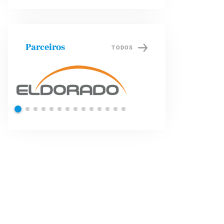
Parceiros
TODOS
Shell
Petrob