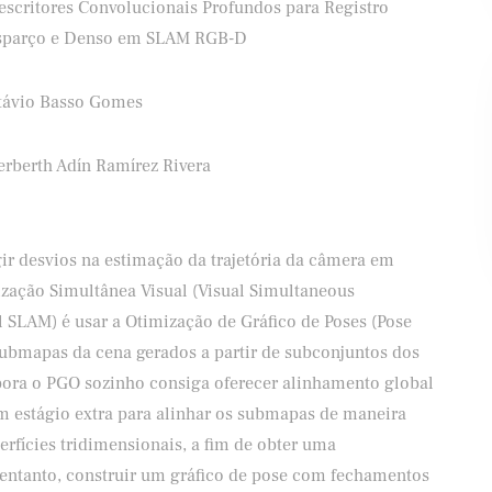
escritores Convolucionais Profundos para Registro
sparço e Denso em SLAM RGB-D
távio Basso Gomes
ifood
Banco Santander
erberth Adín Ramírez Rivera
gir desvios na estimação da trajetória da câmera em
zação Simultânea Visual (Visual Simultaneous
l SLAM) é usar a Otimização de Gráfico de Poses (Pose
ubmapas da cena gerados a partir de subconjuntos dos
bora o PGO sozinho consiga oferecer alinhamento global
um estágio extra para alinhar os submapas de maneira
rfícies tridimensionais, a fim de obter uma
 entanto, construir um gráfico de pose com fechamentos