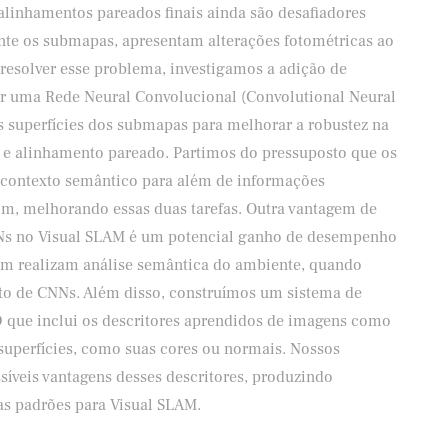
 alinhamentos pareados finais ainda são desafiadores
te os submapas, apresentam alterações fotométricas ao
 resolver esse problema, investigamos a adição de
or uma Rede Neural Convolucional (Convolutional Neural
 superfícies dos submapas para melhorar a robustez na
 e alinhamento pareado. Partimos do pressuposto que os
 contexto semântico para além de informações
sim, melhorando essas duas tarefas. Outra vantagem de
NNs no Visual SLAM é um potencial ganho de desempenho
m realizam análise semântica do ambiente, quando
nto de CNNs. Além disso, construímos um sistema de
 que inclui os descritores aprendidos de imagens como
superfícies, como suas cores ou normais. Nossos
íveis vantagens desses descritores, produzindo
cas padrões para Visual SLAM.