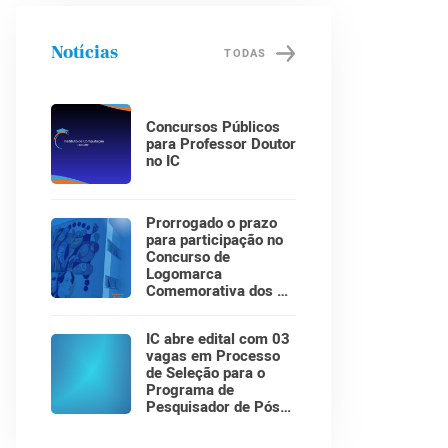
Notícias
TODAS
Concursos Públicos
para Professor Doutor
no IC
Prorrogado o prazo
para participação no
Concurso de
Logomarca
Comemorativa dos 30
Anos do Instituto de
Computação!
IC abre edital com 03
vagas em Processo
de Seleção para o
Programa de
Pesquisador de Pós-
Doutorado