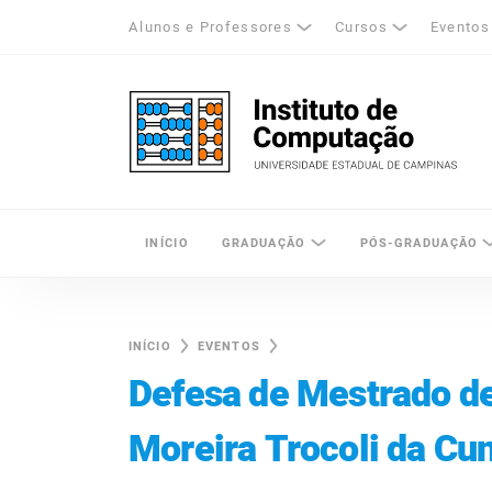
Alunos e Professores
Cursos
Eventos
k
tagram
LinkedIn
Unicamp - Universidade Estadual de Cam
INÍCIO
GRADUAÇÃO
PÓS-GRADUAÇÃO
INÍCIO
EVENTOS
Defesa de Mestrado d
Moreira Trocoli da Cu