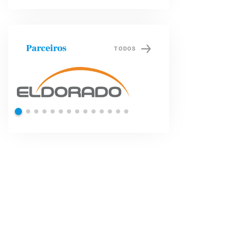
Parceiros
TODOS
Shell
Petrob