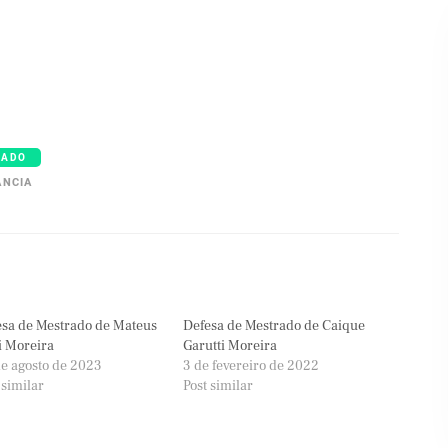
RADO
ÂNCIA
sa de Mestrado de Mateus
Defesa de Mestrado de Caique
i Moreira
Garutti Moreira
e agosto de 2023
3 de fevereiro de 2022
 similar
Post similar