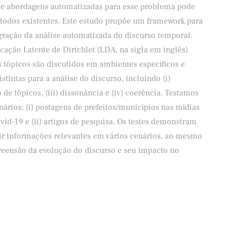
de abordagens automatizadas para esse problema pode
odos existentes. Este estudo propõe um framework para
egração da análise automatizada do discurso temporal.
cação Latente de Dirichlet (LDA, na sigla em inglês)
tópicos são discutidos em ambientes específicos e
tintas para a análise do discurso, incluindo (i)
o de tópicos, (iii) dissonância e (iv) coerência. Testamos
ários: (i) postagens de prefeitos/municípios nas mídias
id-19 e (ii) artigos de pesquisa. Os testes demonstram
ir informações relevantes em vários cenários, ao mesmo
ensão da evolução do discurso e seu impacto no