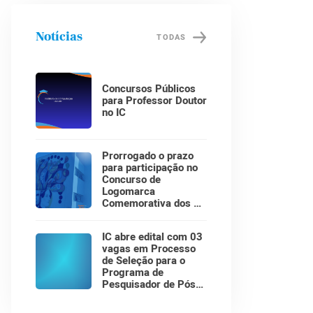
Notícias
TODAS
Concursos Públicos
para Professor Doutor
no IC
Prorrogado o prazo
para participação no
Concurso de
Logomarca
Comemorativa dos 30
Anos do Instituto de
Computação!
IC abre edital com 03
vagas em Processo
de Seleção para o
Programa de
Pesquisador de Pós-
Doutorado