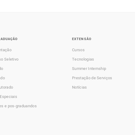
RADUAÇÃO
EXTENSÃO
ntação
Cursos
o Seletivo
Tecnologias
do
Summer Internship
ado
Prestação de Serviços
utorado
Notícias
Especiais
es e pos-graduandos