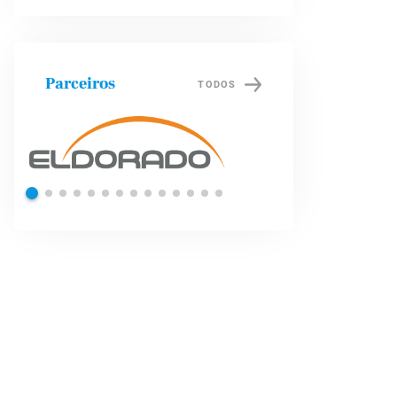
Parceiros
TODOS
Shell
Petrob