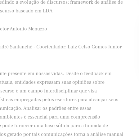
edindo a evolução de discursos: framework de análise de
iscurso baseado em LDA
ictor Antonio Menuzzo
ifood
Banco Santander
ndré Santanchè - Coorientador: Luiz Celso Gomes Junior
te presente em nossas vidas. Desde o feedback em
 atuais, entidades expressam suas opiniões sobre
discurso é um campo interdisciplinar que visa
ísticas empregadas pelos escritores para alcançar seus
unicação. Analisar os padrões entre essas
 ambientes é essencial para uma compreensão
e pode fornecer uma base sólida para a tomada de
os gerado por tais comunicações torna a análise manual