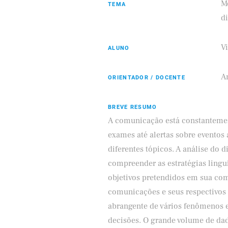
M
TEMA
d
V
ALUNO
Eldorado
Samsung
A
ORIENTADOR / DOCENTE
BREVE RESUMO
A comunicação está constantemen
exames até alertas sobre eventos
diferentes tópicos. A análise do 
compreender as estratégias lingu
objetivos pretendidos em sua com
comunicações e seus respectivos
abrangente de vários fenômenos 
decisões. O grande volume de dad