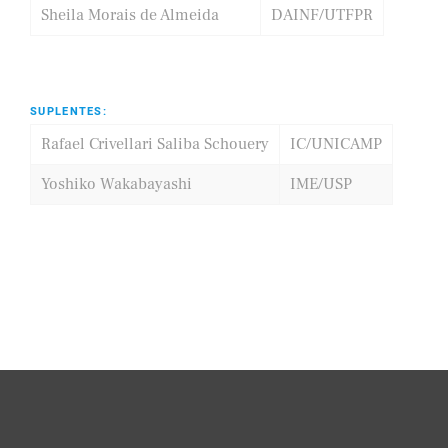
Sheila Morais de Almeida
DAINF/UTFPR
SUPLENTES:
Rafael Crivellari Saliba Schouery
IC/UNICAMP
Yoshiko Wakabayashi
IME/USP