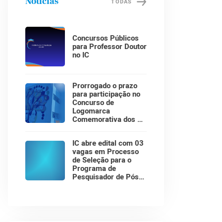
Notícias
TODAS
Concursos Públicos
para Professor Doutor
no IC
Prorrogado o prazo
para participação no
Concurso de
Logomarca
Comemorativa dos 30
Anos do Instituto de
Computação!
IC abre edital com 03
vagas em Processo
de Seleção para o
Programa de
Pesquisador de Pós-
Doutorado