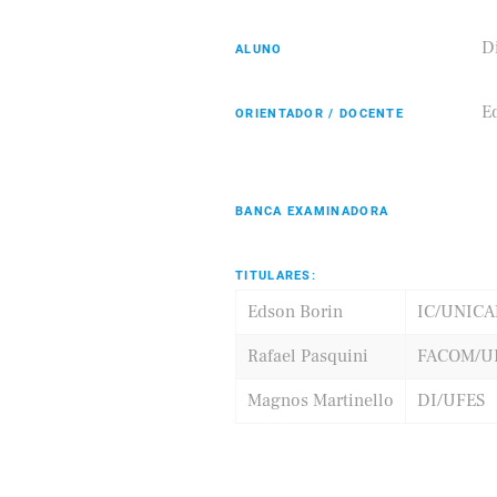
D
ALUNO
Eldorado
Samsung
E
ORIENTADOR / DOCENTE
BANCA EXAMINADORA
TITULARES:
Edson Borin
IC/UNIC
Rafael Pasquini
FACOM/U
Magnos Martinello
DI/UFES