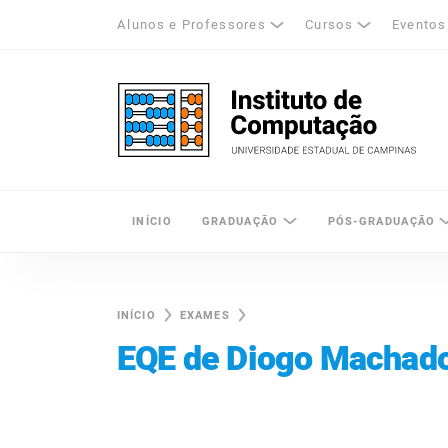
Alunos e Professores
Cursos
Eventos
k
tagram
LinkedIn
Unicamp - Universidade Estadual de Cam
INÍCIO
GRADUAÇÃO
PÓS-GRADUAÇÃO
INÍCIO
EXAMES
EQE de Diogo Machad