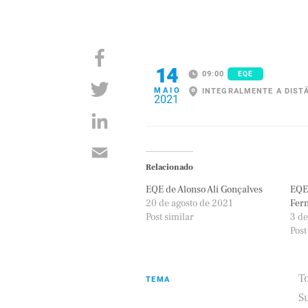
14
09:00
EQE
MAIO
INTEGRALMENTE A DIST
2021
Relacionado
EQE de Alonso Ali Gonçalves
EQE 
20 de agosto de 2021
Fer
Post similar
3 d
Post
T
TEMA
S