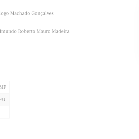
iogo Machado Gonçalves
ifood
Banco Santander
dmundo Roberto Mauro Madeira
AMP
FU