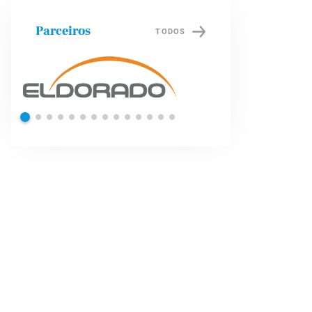
Parceiros
TODOS
Shell
Petrob