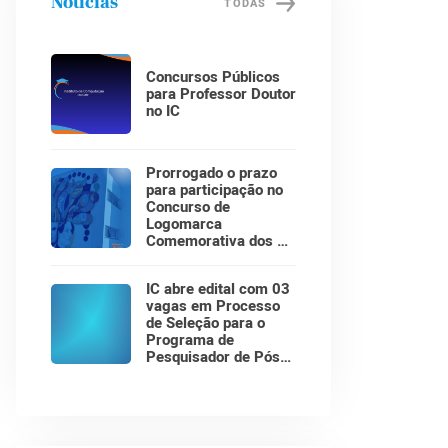
Notícias
TODAS
Concursos Públicos
para Professor Doutor
no IC
Prorrogado o prazo
para participação no
Concurso de
Logomarca
Comemorativa dos 30
Anos do Instituto de
Computação!
IC abre edital com 03
vagas em Processo
de Seleção para o
Programa de
Pesquisador de Pós-
Doutorado