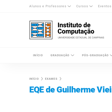
Alunos e Professores
Cursos
Eventos
k
tagram
LinkedIn
Unicamp - Universidade Estadual de Cam
INÍCIO
GRADUAÇÃO
PÓS-GRADUAÇÃO
INÍCIO
EXAMES
EQE de Guilherme Viei