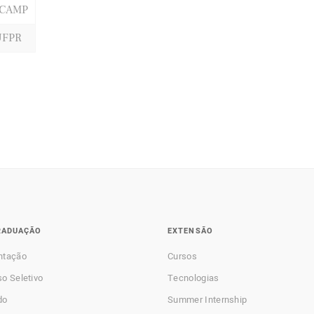
ICAMP
UFPR
RADUAÇÃO
EXTENSÃO
ntação
Cursos
o Seletivo
Tecnologias
do
Summer Internship