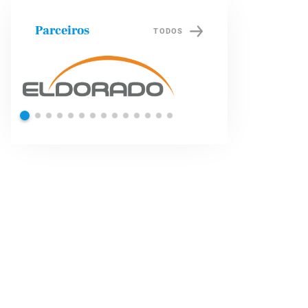
Parceiros
TODOS
Shell
Petrob