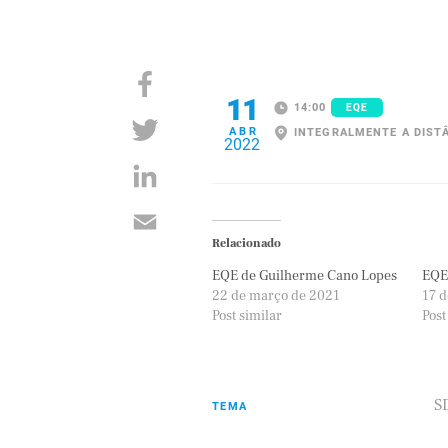
11
14:00
EQE
ABR
INTEGRALMENTE A DIST
2022
Relacionado
EQE de Guilherme Cano Lopes
EQE 
22 de março de 2021
17 
Post similar
Post
S
TEMA