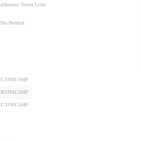
uilherme Vieira Leite
lio Pedrini
ifood
Banco Santander
IC/UNICAMP
IB/UNICAMP
IC/UNICAMP