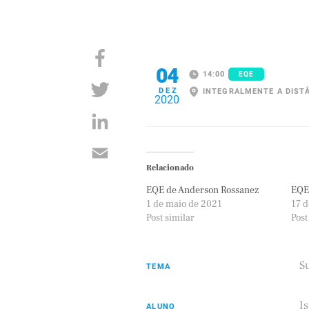
04
14:00
EQE
DEZ
INTEGRALMENTE A DIST
2020
Relacionado
EQE de Anderson Rossanez
EQE
1 de maio de 2021
17 
Post similar
Post
S
TEMA
I
ALUNO