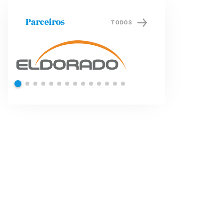
Parceiros
TODOS
Shell
Petrob