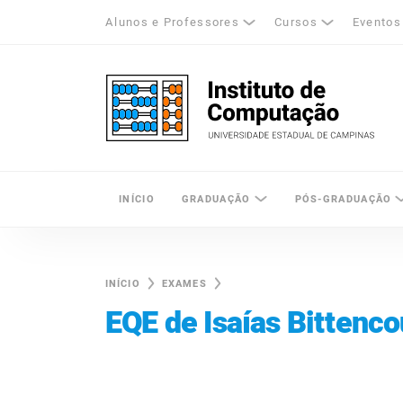
Alunos e Professores
Cursos
Eventos
k
tagram
LinkedIn
Unicamp - Universidade Estadual de Cam
INÍCIO
GRADUAÇÃO
PÓS-GRADUAÇÃO
INÍCIO
EXAMES
EQE de Isaías Bittenc