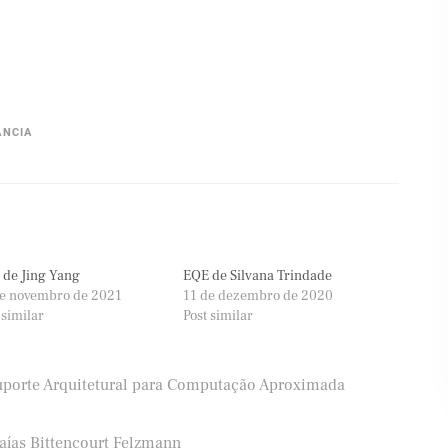
ÂNCIA
 de Jing Yang
EQE de Silvana Trindade
de novembro de 2021
11 de dezembro de 2020
 similar
Post similar
uporte Arquitetural para Computação Aproximada
saías Bittencourt Felzmann