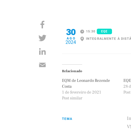
30
15:30
EQE
AGO
INTEGRALMENTE À DIST
2024
Relacionado
EQM de Leonardo Rezende
EQE 
Costa
28 d
1 de fevereiro de 2021
Post
Post similar
I
TEMA
V