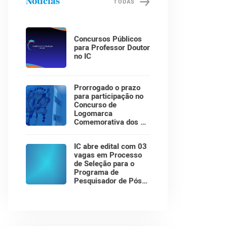
Notícias
TODAS
Concursos Públicos
para Professor Doutor
no IC
Prorrogado o prazo
para participação no
Concurso de
Logomarca
Comemorativa dos 30
Anos do Instituto de
Computação!
IC abre edital com 03
vagas em Processo
de Seleção para o
Programa de
Pesquisador de Pós-
Doutorado