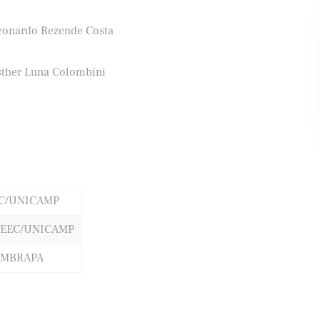
eonardo Rezende Costa
ifood
Banco Santander
sther Luna Colombini
IC/UNICAMP
FEEC/UNICAMP
EMBRAPA