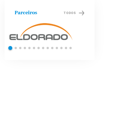
Parceiros
TODOS
Shell
Petrob