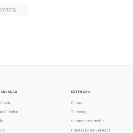
NF/UFG
RADUAÇÃO
EXTENSÃO
ntação
Cursos
o Seletivo
Tecnologias
do
Summer Internship
ado
Prestação de Serviços