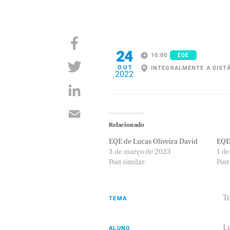
24
10:00
EQE
OUT
INTEGRALMENTE A DIST
2022
Relacionado
EQE de Lucas Oliveira David
EQE
3 de março de 2023
1 de
Post similar
Post
T
TEMA
L
ALUNO