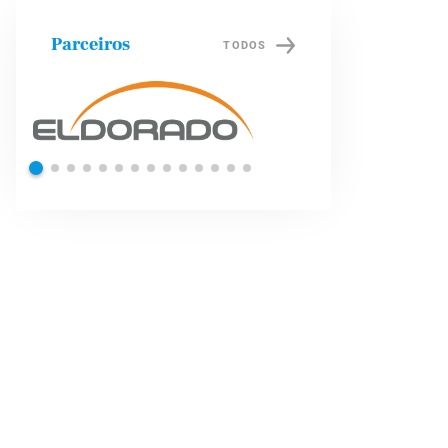
Parceiros
TODOS
Shell
Petrob