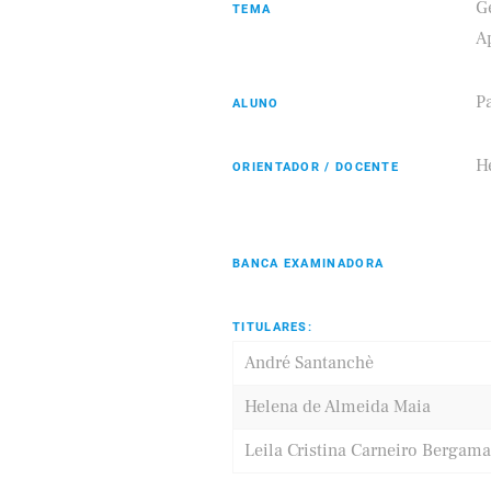
G
TEMA
A
P
ALUNO
g
ifood
Hé
ORIENTADOR / DOCENTE
BANCA EXAMINADORA
TITULARES:
André Santanchè
Helena de Almeida Maia
Leila Cristina Carneiro Bergam