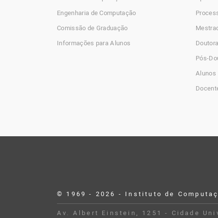
Engenharia de Computação
Process
Comissão de Graduação
Mestra
Informações para Alunos
Doutor
Pós-Do
Alunos 
Docent
© 1969 - 2026 - Instituto de Computa
Desenvolvido por Buildbox
Av. Albert Einstein, 1251 - Cidade Un