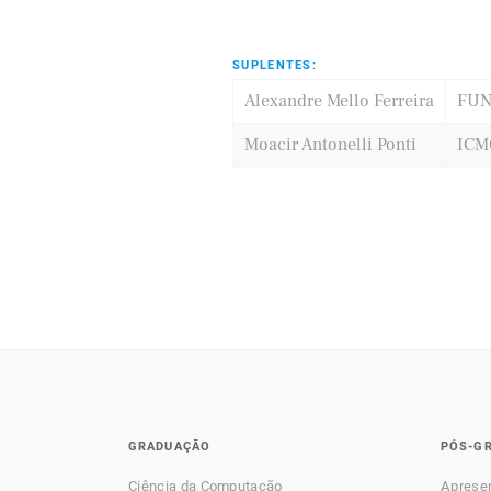
SUPLENTES:
Alexandre Mello Ferreira
FU
Moacir Antonelli Ponti
ICM
GRADUAÇÃO
PÓS-G
Ciência da Computação
Aprese