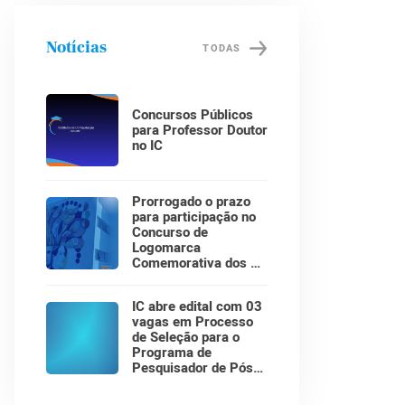
Notícias
TODAS
Concursos Públicos
para Professor Doutor
no IC
Prorrogado o prazo
para participação no
Concurso de
Logomarca
Comemorativa dos 30
Anos do Instituto de
Computação!
IC abre edital com 03
vagas em Processo
de Seleção para o
Programa de
Pesquisador de Pós-
Doutorado