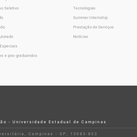
o Seletivo
Tecnologias
do
Summer Internship
ado
Prestação de Serviços
utorado
Notícias
Especiais
es e pos-graduandos
ção - Universidade Estadual de Campinas
iversitária, Campinas - SP, 13083-852