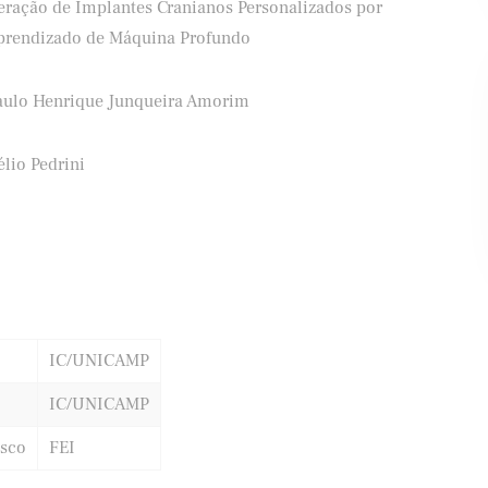
eração de Implantes Cranianos Personalizados por
prendizado de Máquina Profundo
aulo Henrique Junqueira Amorim
Banco Santander
Shell
lio Pedrini
IC/UNICAMP
IC/UNICAMP
asco
FEI