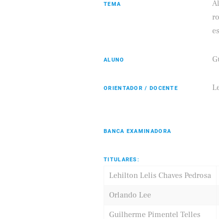
A
TEMA
r
e
G
ALUNO
Eldorado
Samsung
L
ORIENTADOR / DOCENTE
BANCA EXAMINADORA
TITULARES:
Lehilton Lelis Chaves Pedrosa
Orlando Lee
Guilherme Pimentel Telles