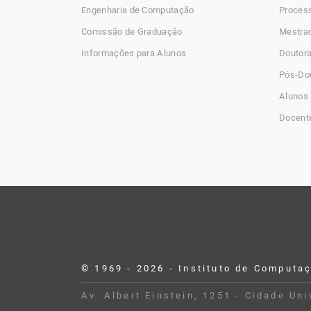
Engenharia de Computação
Process
Comissão de Graduação
Mestra
Informações para Alunos
Doutor
Pós-Do
Alunos 
Docent
© 1969 - 2026 - Instituto de Computa
Desenvolvido por Buildbox
Av. Albert Einstein, 1251 - Cidade Un