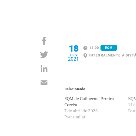
18
14:00
EQM
FEV
INTEGRALMENTE A DIST
2021
Relacionado
EQM de Guilherme Pereira
EQM
Corrêa
14 d
7 de abril de 2026
Post
Post similar