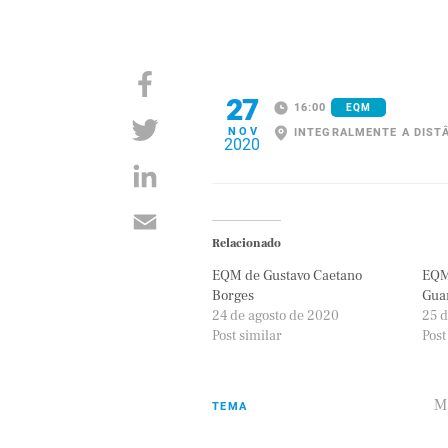
27
16:00
EQM
NOV
INTEGRALMENTE A DIST
2020
Relacionado
EQM de Gustavo Caetano
EQM
Borges
Gua
24 de agosto de 2020
25 d
Post similar
Post
M
TEMA