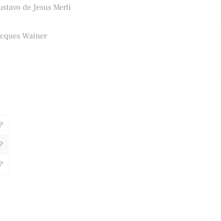
ustavo de Jesus Merli
acques Wainer
ifood
Banco Santander
P
P
P