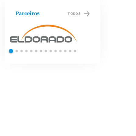
Parceiros
TODOS
Shell
Petrob