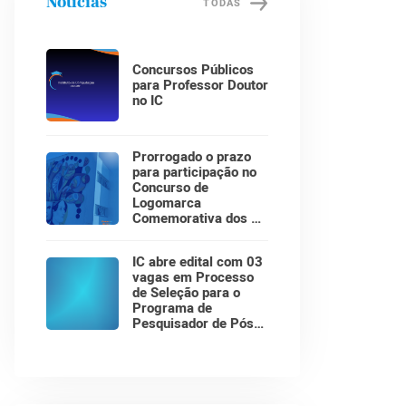
Notícias
TODAS
Concursos Públicos
para Professor Doutor
no IC
Prorrogado o prazo
para participação no
Concurso de
Logomarca
Comemorativa dos 30
Anos do Instituto de
Computação!
IC abre edital com 03
vagas em Processo
de Seleção para o
Programa de
Pesquisador de Pós-
Doutorado