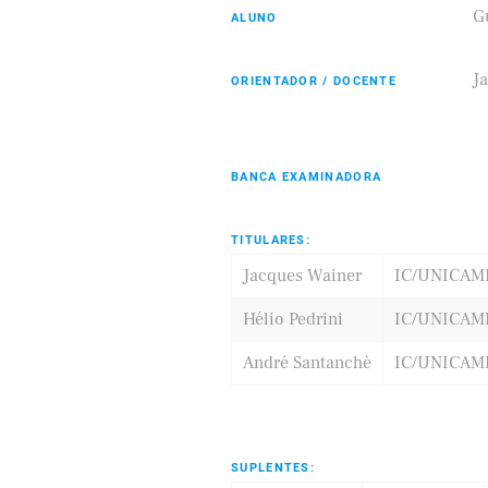
G
ALUNO
J
ORIENTADOR / DOCENTE
Eldorado
Samsung
BANCA EXAMINADORA
TITULARES:
Jacques Wainer
IC/UNICAM
Hélio Pedrini
IC/UNICAM
André Santanchè
IC/UNICAM
SUPLENTES: