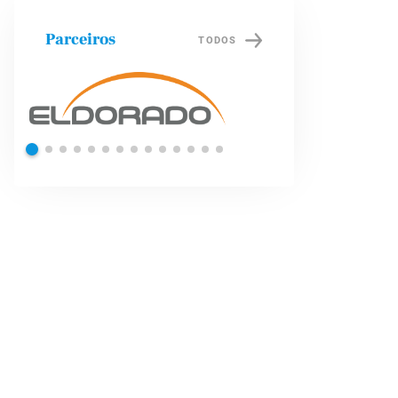
Parceiros
TODOS
Shell
Petrob