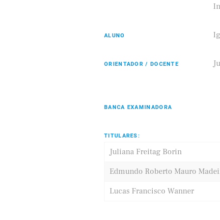
In
I
ALUNO
Eldorado
Samsung
Ju
ORIENTADOR / DOCENTE
BANCA EXAMINADORA
TITULARES:
Juliana Freitag Borin
Edmundo Roberto Mauro Madei
Lucas Francisco Wanner