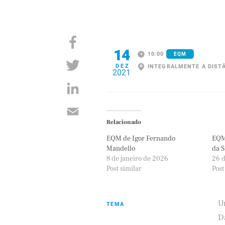
14
10:00
EQM
DEZ
INTEGRALMENTE A DIST
2021
Relacionado
EQM de Igor Fernando
EQM
Mandello
da S
8 de janeiro de 2026
26 
Post similar
Post
U
TEMA
D