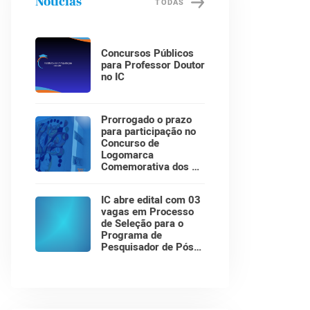
Notícias
TODAS
Concursos Públicos
para Professor Doutor
no IC
Prorrogado o prazo
para participação no
Concurso de
Logomarca
Comemorativa dos 30
Anos do Instituto de
Computação!
IC abre edital com 03
vagas em Processo
de Seleção para o
Programa de
Pesquisador de Pós-
Doutorado