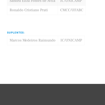
Sandra Eliza Fontes de Avila
IC/UNICAMP
Ronaldo Cristiano Prati
CMCC/UFABC
SUPLENTES:
Marcos Medeiros Raimundo
IC/UNICAMP