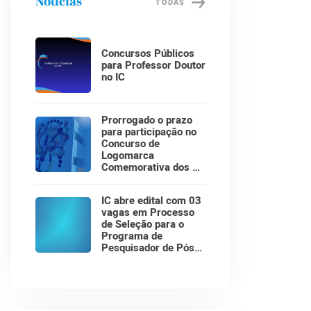
Notícias
TODAS
Concursos Públicos
para Professor Doutor
no IC
Prorrogado o prazo
para participação no
Concurso de
Logomarca
Comemorativa dos 30
Anos do Instituto de
Computação!
IC abre edital com 03
vagas em Processo
de Seleção para o
Programa de
Pesquisador de Pós-
Doutorado