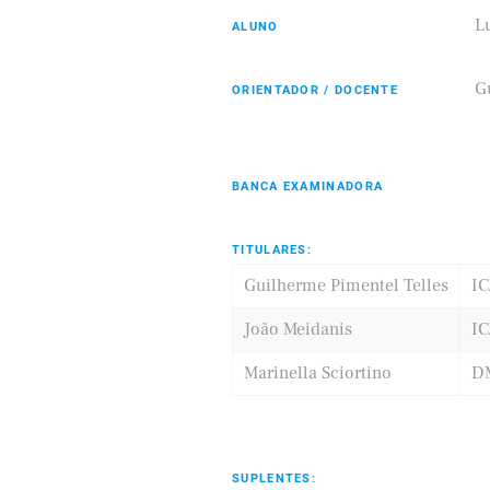
L
ALUNO
G
ORIENTADOR / DOCENTE
Eldorado
Samsung
BANCA EXAMINADORA
TITULARES:
Guilherme Pimentel Telles
I
João Meidanis
I
Marinella Sciortino
D
SUPLENTES: