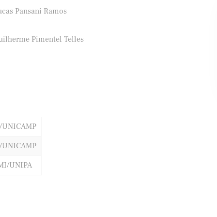
ucas Pansani Ramos
uilherme Pimentel Telles
ifood
Banco Santander
C/UNICAMP
C/UNICAMP
MI/UNIPA