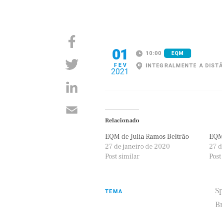
01
10:00
EQM
FEV
INTEGRALMENTE A DIST
2021
Relacionado
EQM de Julia Ramos Beltrão
EQM
27 de janeiro de 2020
27 d
Post similar
Post
S
TEMA
B