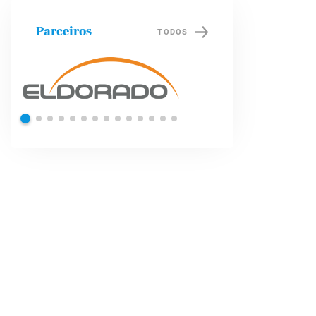
Parceiros
TODOS
Shell
Petrob